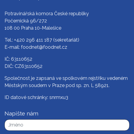
Potravinářská komora České republiky
Počernická 96/272
108 00 Praha 10-Malešice
Tel.:
+420 296 411 187
(sekretariát)
E-mail:
foodnet@foodnet.cz
IČ: 63110652
DIČ: CZ63110652
Společnost je zapsaná ve spolkovém rejstříku vedeném
Městským soudem v Praze pod sp. zn. L 58921.
ID datové schránky: snrmxu3
Napište nám