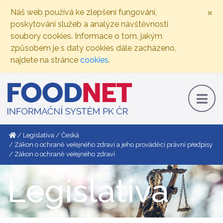
×
Náš web používá ke zlepšení fungování,
poskytování služeb a analýze návštěvnosti
soubory cookies. Informace o tom, jakým
způsobem je s daty cookies dále zacházeno,
najdete na stránce
cookies
.
Legislativa
Česká
Zákon o ochraně veřejného zdraví a jeho prováděcí právní předpisy
Zákon o ochraně veřejného zdraví
Legislativa