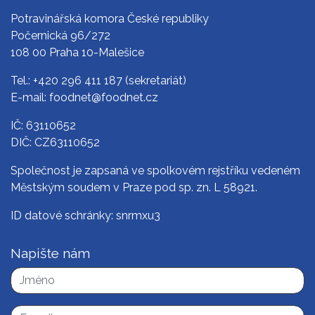
Potravinářská komora České republiky
Počernická 96/272
108 00 Praha 10-Malešice
Tel.:
+420 296 411 187
(sekretariát)
E-mail:
foodnet@foodnet.cz
IČ: 63110652
DIČ: CZ63110652
Společnost je zapsaná ve spolkovém rejstříku vedeném
Městským soudem v Praze pod sp. zn. L 58921.
ID datové schránky: snrmxu3
Napište nám