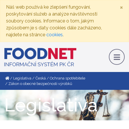
×
Náš web používá ke zlepšení fungování,
poskytování služeb a analýze návštěvnosti
soubory cookies. Informace o tom, jakým
způsobem je s daty cookies dále zacházeno,
najdete na stránce
cookies
.
Legislativa
Česká
Ochrana spotřebitele
Zákon o obecné bezpečnosti výrobků
Legislativa