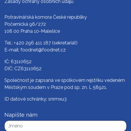
Zásady ochrany osobních údajů
Potravinářská komora České republiky
Počernická 96/272
108 00 Praha 10-Malešice
Tel.:
+420 296 411 187
(sekretariát)
E-mail:
foodnet@foodnet.cz
IČ: 63110652
DIČ: CZ63110652
Společnost je zapsaná ve spolkovém rejstříku vedeném
Městským soudem v Praze pod sp. zn. L 58921.
ID datové schránky: snrmxu3
Napište nám