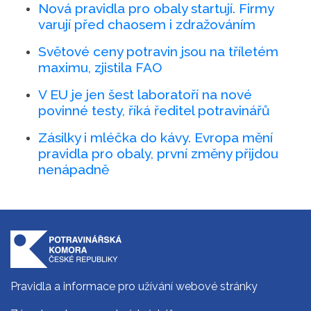
Nová pravidla pro obaly startují. Firmy
varují před chaosem i zdražováním
Světové ceny potravin jsou na tříletém
maximu, zjistila FAO
V EU je jen šest laboratoří na nové
povinné testy, říká ředitel potravinářů
Zásilky i mléčka do kávy. Evropa mění
pravidla pro obaly, první změny přijdou
nenápadně
Pravidla a informace pro užívání webové stránky