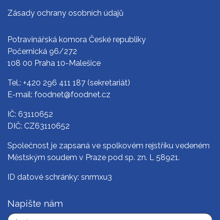
Zásady ochrany osobních údajů
Potravinářská komora České republiky
Počernická 96/272
108 00 Praha 10-Malešice
Tel.:
+420 296 411 187
(sekretariát)
E-mail:
foodnet@foodnet.cz
IČ: 63110652
DIČ: CZ63110652
Společnost je zapsaná ve spolkovém rejstříku vedeném
Městským soudem v Praze pod sp. zn. L 58921.
ID datové schránky: snrmxu3
Napište nám