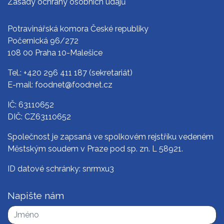
Zásady ochrany osobních údajů
Potravinářská komora České republiky
Počernická 96/272
108 00 Praha 10-Malešice
Tel.:
+420 296 411 187
(sekretariát)
E-mail:
foodnet@foodnet.cz
IČ: 63110652
DIČ: CZ63110652
Společnost je zapsaná ve spolkovém rejstříku vedeném
Městským soudem v Praze pod sp. zn. L 58921.
ID datové schránky: snrmxu3
Napište nám