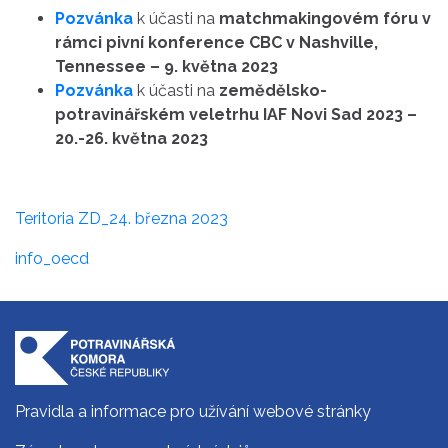
Pozvánka
k účasti na
matchmakingovém fóru v
rámci pivní konference CBC v Nashville,
Tennessee – 9. května 2023
Pozvánka
k účasti na
zemědělsko-
potravinářském veletrhu IAF Novi Sad 2023 –
20.-26. května 2023
Teritoria ZD_24. března 2023
info_oecd
Pravidla a informace pro užívání webové stránky