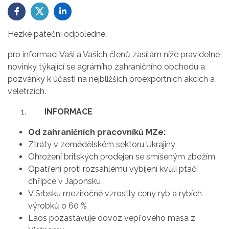
Hezké páteční odpoledne,
pro informaci Vaši a Vašich členů zasílám níže pravidelné
novinky týkající se agrárního zahraničního obchodu a
pozvánky k účasti na nejbližších proexportních akcích a
veletrzích.
INFORMACE
Od zahraničních pracovníků MZe:
Ztráty v zemědělském sektoru Ukrajiny
Ohrožení britských prodejen se smíšeným zbožím
Opatření proti rozsáhlému vybíjení kvůli ptačí
chřipce v Japonsku
V Srbsku meziročně vzrostly ceny ryb a rybích
výrobků o 60 %
Laos pozastavuje dovoz vepřového masa z