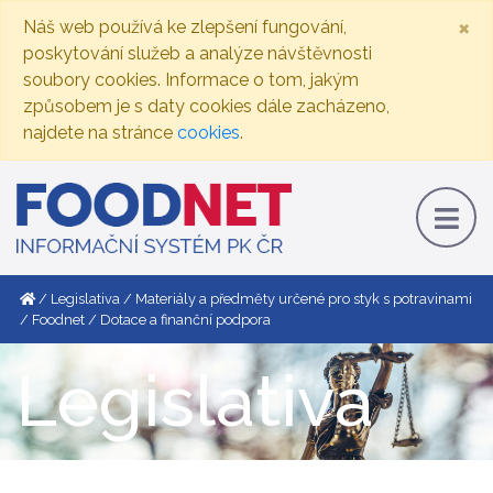
×
Náš web používá ke zlepšení fungování,
poskytování služeb a analýze návštěvnosti
soubory cookies. Informace o tom, jakým
způsobem je s daty cookies dále zacházeno,
najdete na stránce
cookies
.
Legislativa
Materiály a předměty určené pro styk s potravinami
Foodnet
Dotace a finanční podpora
Legislativa