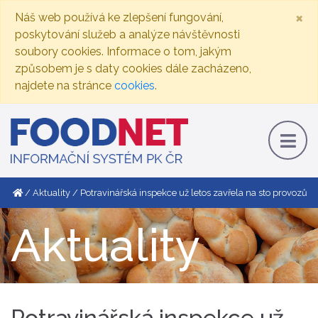
×
Náš web používá ke zlepšení fungování,
poskytování služeb a analýze návštěvnosti
soubory cookies. Informace o tom, jakým
způsobem je s daty cookies dále zacházeno,
najdete na stránce
cookies
.
Aktuality
Potravinářská inspekce už letos zavřela na sto provozů
Aktuality
Potravinářská inspekce už