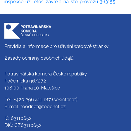
inspekce-uz-letos-zavrela-na-sto-provozu-363155
Pravidla a informace pro užívání webové stránky
Zásady ochrany osobních údajů
Potravinářská komora České republiky
Počernická 96/272
108 00 Praha 10-Malešice
Tel.:
+420 296 411 187
(sekretariát)
E-mail:
foodnet@foodnet.cz
IČ: 63110652
DIČ: CZ63110652