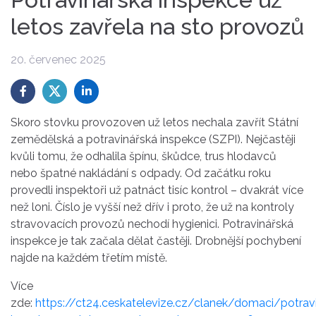
letos zavřela na sto provozů
20. červenec 2025
Skoro stovku provozoven už letos nechala zavřít Státní
zemědělská a potravinářská inspekce (SZPI). Nejčastěji
kvůli tomu, že odhalila špínu, škůdce, trus hlodavců
nebo špatné nakládání s odpady. Od začátku roku
provedli inspektoři už patnáct tisíc kontrol – dvakrát více
než loni. Číslo je vyšší než dřív i proto, že už na kontroly
stravovacích provozů nechodí hygienici. Potravinářská
inspekce je tak začala dělat častěji. Drobnější pochybení
najde na každém třetím místě.
Více
zde:
https://ct24.ceskatelevize.cz/clanek/domaci/potrav