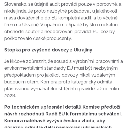
Slovensko, se údajně audit provádí pouze v porcovně, a
nikde jinde. Je proto nezbytné požadovat u jakéhokoli
masa dováženého do EU kompletní audit, a to včetně
firem na Ukrajině. V opačném případě by šlo o nekalou
obchodní soutěž a nedodržování pravidel EU, což by
poškozovalo české producenty.
Stopka pro zvýšené dovozy z Ukrajiny
Je klíčové zdůraznit, že soulad s výrobními, pracovními a
environmentálními standardy EU musí být nezbytným
předpokladem pro jakékoli dovozy, nikoli vzdáleným
budoucím cílem. Komora proto kategoricky odmítá
plánovanou vymahatelnost těchto pravidel až od roku
2028.
Po technickém upřesnění detailů Komise předloží
návrh rozhodnutí Radě EU k formálnímu schválení.
Komora naléhavě vyzývá českou vládu, aby
důrazně odmítla další navyšování ukrajinských