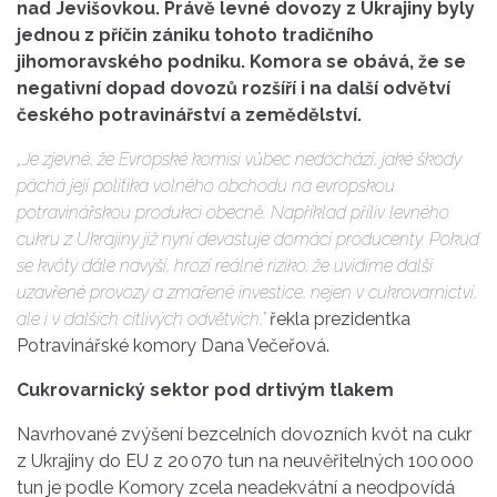
nad Jevišovkou. Právě levné dovozy z Ukrajiny byly
jednou z příčin zániku tohoto tradičního
jihomoravského podniku. Komora se obává, že se
negativní dopad dovozů rozšíří i na další odvětví
českého potravinářství a zemědělství.
„Je zjevné, že Evropské komisi vůbec nedochází, jaké škody
páchá její politika volného obchodu na evropskou
potravinářskou produkci obecně. Například příliv levného
cukru z Ukrajiny již nyní devastuje domácí producenty. Pokud
se kvóty dále navýší, hrozí reálné riziko, že uvidíme další
uzavřené provozy a zmařené investice, nejen v cukrovarnictví,
ale i v dalších citlivých odvětvích,"
řekla prezidentka
Potravinářské komory Dana Večeřová.
Cukrovarnický sektor pod drtivým tlakem
Navrhované zvýšení bezcelních dovozních kvót na cukr
z Ukrajiny do EU z 20 070 tun na neuvěřitelných 100 000
tun je podle Komory zcela neadekvátní a neodpovídá