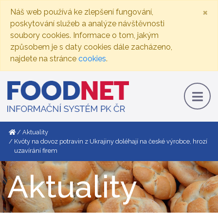
×
Náš web používá ke zlepšení fungování,
poskytování služeb a analýze návštěvnosti
soubory cookies. Informace o tom, jakým
způsobem je s daty cookies dále zacházeno,
najdete na stránce
cookies
.
Aktuality
Kvóty na dovoz potravin z Ukrajiny doléhají na české výrobce, hrozí
uzavírání firem
Aktuality