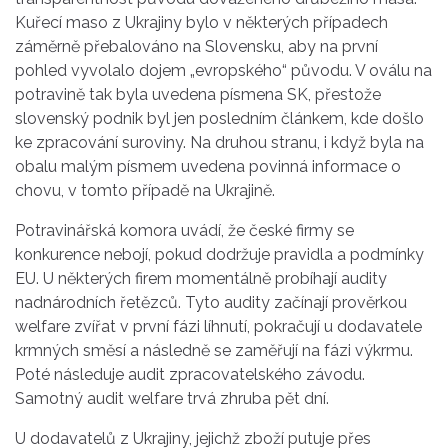
Kuřecí maso z Ukrajiny bylo v některých případech
záměrně přebalováno na Slovensku, aby na první
pohled vyvolalo dojem „evropského“ původu. V oválu na
potravině tak byla uvedena písmena SK, přestože
slovenský podnik byl jen posledním článkem, kde došlo
ke zpracování suroviny. Na druhou stranu, i když byla na
obalu malým písmem uvedena povinná informace o
chovu, v tomto případě na Ukrajině.
Potravinářská komora uvádí, že české firmy se
konkurence nebojí, pokud dodržuje pravidla a podmínky
EU. U některých firem momentálně probíhají audity
nadnárodních řetězců. Tyto audity začínají prověrkou
welfare zvířat v první fázi líhnutí, pokračují u dodavatele
krmných směsí a následně se zaměřují na fázi výkrmu.
Poté následuje audit zpracovatelského závodu.
Samotný audit welfare trvá zhruba pět dní.
U dodavatelů z Ukrajiny, jejichž zboží putuje přes