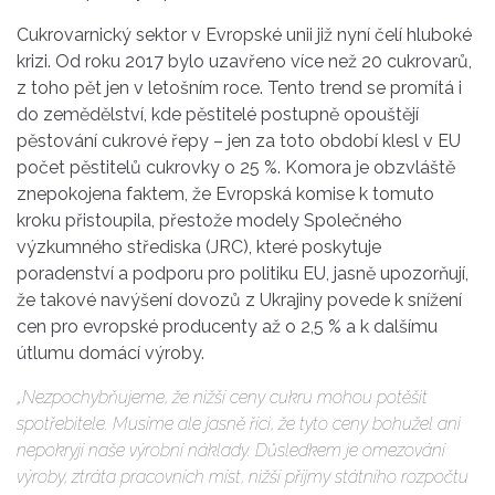
Cukrovarnický sektor v Evropské unii již nyní čelí hluboké
krizi. Od roku 2017 bylo uzavřeno více než 20 cukrovarů,
z toho pět jen v letošním roce. Tento trend se promítá i
do zemědělství, kde pěstitelé postupně opouštějí
pěstování cukrové řepy – jen za toto období klesl v EU
počet pěstitelů cukrovky o 25 %. Komora je obzvláště
znepokojena faktem, že Evropská komise k tomuto
kroku přistoupila, přestože modely Společného
výzkumného střediska (JRC), které poskytuje
poradenství a podporu pro politiku EU, jasně upozorňují,
že takové navýšení dovozů z Ukrajiny povede k snížení
cen pro evropské producenty až o 2,5 % a k dalšímu
útlumu domácí výroby.
„Nezpochybňujeme, že nižší ceny cukru mohou potěšit
spotřebitele. Musíme ale jasně říci, že tyto ceny bohužel ani
nepokryjí naše výrobní náklady. Důsledkem je omezování
výroby, ztráta pracovních míst, nižší příjmy státního rozpočtu