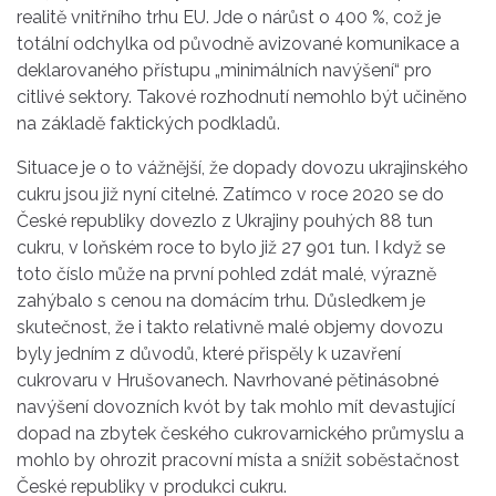
realitě vnitřního trhu EU. Jde o nárůst o 400 %, což je
totální odchylka od původně avizované komunikace a
deklarovaného přístupu „minimálních navýšení“ pro
citlivé sektory. Takové rozhodnutí nemohlo být učiněno
na základě faktických podkladů.
Situace je o to vážnější, že dopady dovozu ukrajinského
cukru jsou již nyní citelné. Zatímco v roce 2020 se do
České republiky dovezlo z Ukrajiny pouhých 88 tun
cukru, v loňském roce to bylo již 27 901 tun. I když se
toto číslo může na první pohled zdát malé, výrazně
zahýbalo s cenou na domácím trhu. Důsledkem je
skutečnost, že i takto relativně malé objemy dovozu
byly jedním z důvodů, které přispěly k uzavření
cukrovaru v Hrušovanech. Navrhované pětinásobné
navýšení dovozních kvót by tak mohlo mít devastující
dopad na zbytek českého cukrovarnického průmyslu a
mohlo by ohrozit pracovní místa a snížit soběstačnost
České republiky v produkci cukru.