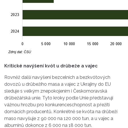
Kritické navýšení kvót u drůbeže a vajec
Rovněž další navýšení bezcelních a bezkvótových
dovozů u drůbežího masa a vajec z Ukrajiny do EU
sleduje s velkým znepokojením i Českomoravská
drůbežářská unie. Tyto kroky podle Unie představují
vážnou hrozbu pro konkurenceschopnost a přežití
domácích producentů. Konkrétně se kvóta na drůbeží
maso navyšuje z 90 000 na 120 000 tun, a u vajec a
albuminů dokonce z 6 000 na 18 000 tun.