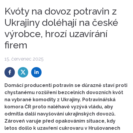
Kvóty na dovoz potravin z
Ukrajiny doléhají na české
výrobce, hrozí uzavírání
firem
15. červenec 2025
Domácí producenti potravin se důrazně staví proti
chystanému rozšíření bezcelních dovozních kvót
na vybrané komodity z Ukrajiny. Potravinářská
komora ČR proto naléhavě vyzývá vládu, aby
odmítla další navyšování ukrajinských dovozů.
Zároveň varuje před opakováním situace, kdy
letos došlo k uzavření cukrovaru v Hrušovanech