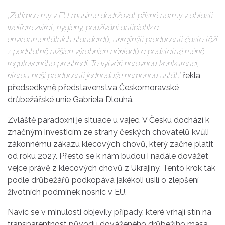
„Zatímco my v EU musíme dodržovat přísné normy v oblasti
welfare zvířat, hygieny, používání antibiotik a
environmentálních standardů, ukrajinští producenti často těží
z podstatně nižších výrobních nákladů a podstatně méně
regulovaného prostředí. To vytváří nerovnou konkurenci,
kterou naši producenti jednoduše nemohou ustát,"
řekla
předsedkyně představenstva Českomoravské
drůbežářské unie Gabriela Dlouhá.
Zvláště paradoxní je situace u vajec. V Česku dochází k
značným investicím ze strany českých chovatelů kvůli
zákonnému zákazu klecových chovů, který začne platit
od roku 2027. Přesto se k nám budou i nadále dovážet
vejce právě z klecových chovů z Ukrajiny. Tento krok tak
podle drůbežářů podkopává jakékoli úsilí o zlepšení
životních podmínek nosnic v EU.
Navíc se v minulosti objevily případy, které vrhají stín na
transparentnost původu dováženého drůbežího masa.