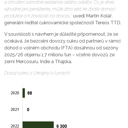
a ohrožení samotné existence celého odvětví. Co je dnes
výhodné pro peněženky, může zítra vést ke ztrátě domácí
produkce a k závislosti na dovozu,“
uvedl Martin Kolář,
generální ředitel cukrovarnické společnosti Tereos TTD.
V souvislosti s návrhem je důležité připomenout, že se
očekává, že bezcelní dovozy cukru od partnerů v rámci
dohod o volném obchodu (FTA) dosáhnou od sezóny
2025/26 objemu 1,7 milionu tun – včetně dovozů ze
zemí Mercosuru, Indie a Thajska.
Dovoz cukru z Ukrajiny (v tunách):