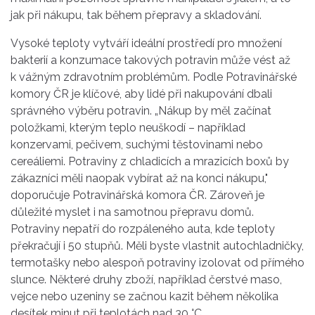
jak při nákupu, tak během přepravy a skladování.
Vysoké teploty vytváří ideální prostředí pro množení
bakterií a konzumace takových potravin může vést až
k vážným zdravotním problémům. Podle Potravinářské
komory ČR je klíčové, aby lidé při nakupování dbali
správného výběru potravin. „Nákup by měl začínat
položkami, kterým teplo neuškodí – například
konzervami, pečivem, suchými těstovinami nebo
cereáliemi. Potraviny z chladicích a mrazicích boxů by
zákazníci měli naopak vybírat až na konci nákupu,"
doporučuje Potravinářská komora ČR. Zároveň je
důležité myslet i na samotnou přepravu domů.
Potraviny nepatří do rozpáleného auta, kde teploty
překračují i 50 stupňů. Měli byste vlastnit autochladničky,
termotašky nebo alespoň potraviny izolovat od přímého
slunce. Některé druhy zboží, například čerstvé maso,
vejce nebo uzeniny se začnou kazit během několika
desítek minut při teplotách nad 30 °C.