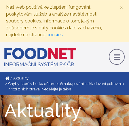
×
Náš web používá ke zlepšení fungování,
poskytování služeb a analýze návštěvnosti
soubory cookies. Informace o tom, jakým
způsobem je s daty cookies dále zacházeno,
najdete na stránce
cookies
.
Aktuality
Chyby, které v horku děláme při nakupování a skladování potravin a
hrozí z nich otrava. Nedělejte je taky!
Aktuality