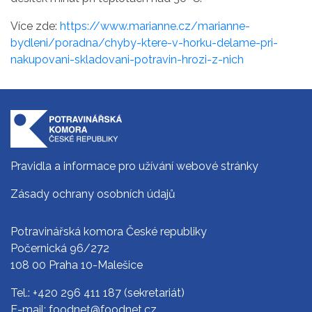
Více zde:
https://www.marianne.cz/marianne-
bydleni/poradna/chyby-ktere-v-horku-delame-pri-
nakupovani-skladovani-potravin-hrozi-z-nich
Pravidla a informace pro užívání webové stránky
Zásady ochrany osobních údajů
Potravinářská komora České republiky
Počernická 96/272
108 00 Praha 10-Malešice
Tel.:
+420 296 411 187
(sekretariát)
E-mail:
foodnet@foodnet.cz