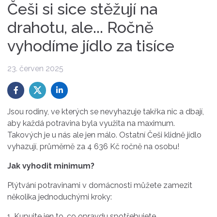
Češi si sice stěžují na
drahotu, ale... Ročně
vyhodíme jídlo za tisíce
23. červen 2025
Jsou rodiny, ve kterých se nevyhazuje takřka nic a dbají,
aby každá potravina byla využita na maximum.
Takových je u nás ale jen málo. Ostatní Češi klidně jídlo
vyhazují, průměrně za 4 636 Kč ročně na osobu!
Jak vyhodit minimum?
Plýtvání potravinami v domácnosti můžete zamezit
několika jednoduchými kroky:
1. Kupujte jen to, co opravdu spotřebujete.