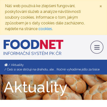
×
Náš web používá ke zlepšení fungování,
poskytování služeb a analýze návštěvnosti
soubory cookies. Informace o tom, jakým
způsobem je s daty cookies dále zacházeno,
najdete na stránce
cookies
.
Aktuality
Češi si sice stěžují na drahotu, ale... Ročně vyhodíme jídlo za tisíce
Aktuality