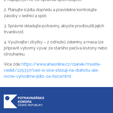
2. Plánujte si jídla dopředu a pravidelně kontrolujte
zásoby v lednici a spíži.
3. Správně skladujte potraviny, abyste prodloužili jejich
trvanlivost.
4. Využívejte i zbytky – z odřezků zeleniny a masa lze
připravit výborný vývar, ze staršího pečiva krutony nebo
strouhanku.
Více zde:
https://www.ahaonline.cz/clanek/musite-
vedet/225337/cesi-si-sice-stezuji-na-drahotu-ale-
rocne-vyhodime-jidlo-za-tisice.html