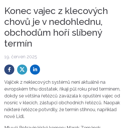
Konec vajec z klecových
chovů je v nedohlednu,
obchodům hoří slíbený
termín
19. červen 2025
Vajíček z neklecových systémů není aktuálně na
evropském trhu dostatek, říkají půl roku před termínem,
dokdy se většina řetězců zavázala k opuštění vajec od
nosnic v klecích, zástupci obchodních řetězců. Naopak
některé řetězce potvrdily, že termín stihnou, například
nově Lidl.
Mluvčí Potravinářské komory Marek Zemánek