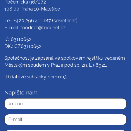
Počernická 96/272
108 00 Praha 10-Malešice
Tel.:
+420 296 411 187
(sekretariát)
E-mail:
foodnet@foodnet.cz
IČ: 63110652
DIČ: CZ63110652
Společnost je zapsaná ve spolkovém rejstříku vedeném
Městským soudem v Praze pod sp. zn. L 58921.
ID datové schránky: snrmxu3
Napište nám