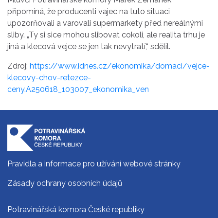
připomíná, že producenti vajec na tuto situaci
upozorňovali a varovali supermarkety před nereálnými
sliby. „Ty si sice mohou slibovat cokoli, ale realita trhu je
jiná a klecová vejce se jen tak nevytratí,“ sdělil.
Zdroj:
https://www.idnes.cz/ekonomika/domaci/vejce-
klecovy-chov-retezce-
ceny.A250618_103007_ekonomika_ven
Pravidla a informace pro užívání webové stránky
Zásady ochrany osobních údajů
Potravinářská komora České republiky