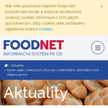
×
Náš web používá ke zlepšení fungování,
poskytování služeb a analýze návštěvnosti
soubory cookies. Informace o tom, jakým
způsobem je s daty cookies dále zacházeno,
najdete na stránce
cookies
.
Aktuality
Konec vajec z klecových chovů je v nedohlednu, obchodům hoří
slíbený termín
Aktuality