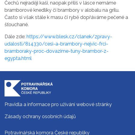
Čechů nejraději kaši, naopak příliš v lásce nemáme
bramborové knedlíky či brambory v alobalu na grilu.
Často si však stále k masu či rybě dopřáváme pečené a
šťouchané.
Dále zde:
https://www.blesk.cz/clanek/zpravy-
udalosti/814330/cesi-a-brambory-nejvic-frci-
bramboraky-proc-dovazime-tuny-brambor-z-
egypta.html
Pravidla a informace pro užívání webové stránky
Zásady ochrany osobních údajů
Potravinářská komora České republiky