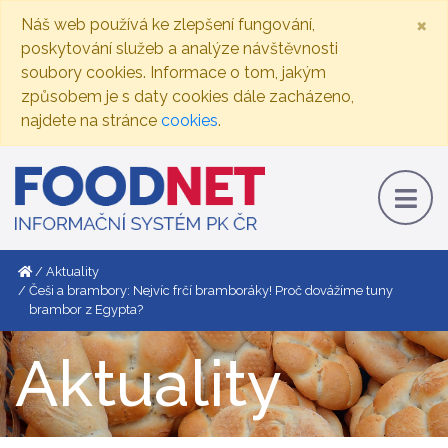
×
Náš web používá ke zlepšení fungování,
poskytování služeb a analýze návštěvnosti
soubory cookies. Informace o tom, jakým
způsobem je s daty cookies dále zacházeno,
najdete na stránce
cookies
.
Aktuality
Češi a brambory: Nejvíc frčí bramboráky! Proč dovážíme tuny
brambor z Egypta?
Aktuality