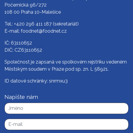
Počernická 96/272
108 00 Praha 10-Malešice
Tel.:
+420 296 411 187
(sekretariát)
E-mail:
foodnet@foodnet.cz
IČ: 63110652
DIČ: CZ63110652
Společnost je zapsaná ve spolkovém rejstříku vedeném
Městským soudem v Praze pod sp. zn. L 58921.
ID datové schránky: snrmxu3
Napište nám