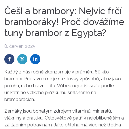
Češi a brambory: Nejvíc frčí
bramboráky! Proč dovážíme
tuny brambor z Egypta?
8. červen 2025
Každý z nás ročně zkonzumuje v průměru 60 kilo
brambor. Připravujeme je na stovky způsobů, ať už jako
přílohu, nebo hlavní jídlo. Vůbec nejradši si ale podle
unikátního velkého průzkumu smlsneme na
bramborácích.
Zemáky jsou bohatým zdrojem vitaminů, minerálů,
vlákniny a draslíku. Celosvětově patří k nejoblíbenějším a
základním potravinám. Jako přílohu má více než třetina