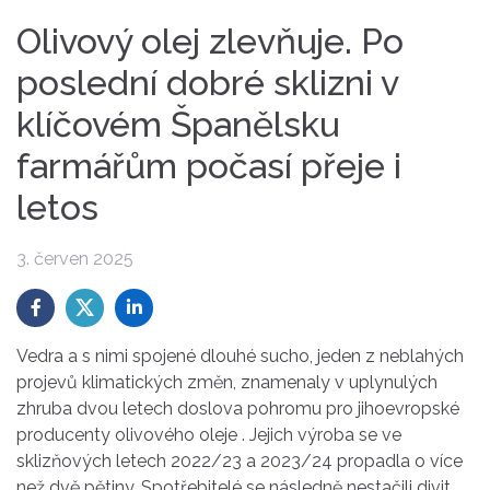
Olivový olej zlevňuje. Po
poslední dobré sklizni v
klíčovém Španělsku
farmářům počasí přeje i
letos
3. červen 2025
Vedra a s nimi spojené dlouhé sucho, jeden z neblahých
projevů klimatických změn, znamenaly v uplynulých
zhruba dvou letech doslova pohromu pro jihoevropské
producenty olivového oleje . Jejich výroba se ve
sklizňových letech 2022/23 a 2023/24 propadla o více
než dvě pětiny. Spotřebitelé se následně nestačili divit,