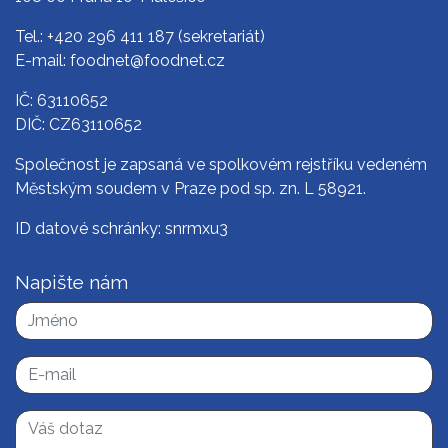
Tel.:
+420 296 411 187
(sekretariát)
E-mail:
foodnet@foodnet.cz
IČ: 63110652
DIČ: CZ63110652
Společnost je zapsaná ve spolkovém rejstříku vedeném
Městským soudem v Praze pod sp. zn. L 58921.
ID datové schránky: snrmxu3
Napište nám