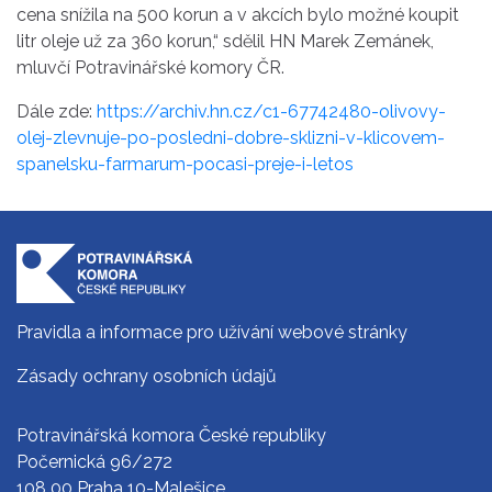
cena snížila na 500 korun a v akcích bylo možné koupit
litr oleje už za 360 korun,“ sdělil HN Marek Zemánek,
mluvčí
Potravinářské
komory
ČR
.
Dále zde:
https://archiv.hn.cz/c1-67742480-olivovy-
olej-zlevnuje-po-posledni-dobre-sklizni-v-klicovem-
spanelsku-farmarum-pocasi-preje-i-letos
Pravidla a informace pro užívání webové stránky
Zásady ochrany osobních údajů
Potravinářská komora České republiky
Počernická 96/272
108 00 Praha 10-Malešice