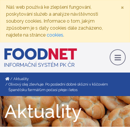
×
Náš web používá ke zlepšení fungování,
poskytování služeb a analýze návštěvnosti
soubory cookies. Informace o tom, jakým
způsobem je s daty cookies dále zacházeno,
najdete na stránce
cookies
.
Aktuality
Olivový olej zlevňuje. Po poslední dobré sklizni v klíčovém
Španělsku farmářům počasí přeje i letos
Aktuality