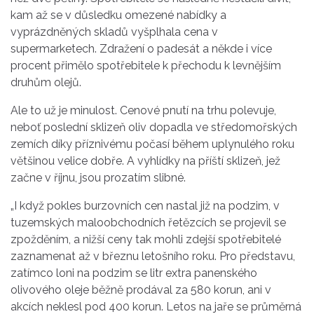
kam až se v důsledku omezené nabídky a
vyprázdněných skladů vyšplhala cena v
supermarketech. Zdražení o padesát a někde i více
procent přimělo spotřebitele k přechodu k levnějším
druhům olejů.
Ale to už je minulost. Cenové pnutí na trhu polevuje,
neboť poslední sklizeň oliv dopadla ve středomořských
zemích díky příznivému počasí během uplynulého roku
většinou velice dobře. A vyhlídky na příští sklizeň, jež
začne v říjnu, jsou prozatím slibné.
„I když pokles burzovních cen nastal již na podzim, v
tuzemských maloobchodních řetězcích se projevil se
zpožděním, a nižší ceny tak mohli zdejší spotřebitelé
zaznamenat až v březnu letošního roku. Pro představu,
zatímco loni na podzim se litr extra panenského
olivového oleje běžně prodával za 580 korun, ani v
akcích neklesl pod 400 korun. Letos na jaře se průměrná