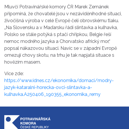
Mluvčí Potravinářské komory ČR Marek Zemánek
připomíná, že chovatelé jsou v nezáviděníhodné situaci,
živočišná výroba v celé Evropě čelí obrovskému tlaku.
„Na Slovensku a v Maďarsku řádí slintavka a kulhavka,
Polsko se stále potýká s ptačí chřipkou, Belgie řeší
nemoc modrého jazyka a Chorvatsko africký mor,“
popsal nákazovou situaci. Navíc se v západní Evropě
omezují chovy skotu, na trhu je tak napjatá situace s
hovězím masem.
Více zde:
https://www.idnes.cz/ekonomika/domaci/modry-
jazyk-kataralni-horecka-ovci-slintavka-a-
kulhavka.A250406_190355_ekonomika_remy