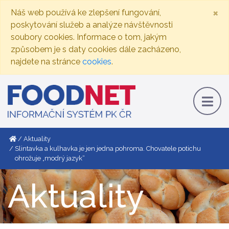
×
Náš web používá ke zlepšení fungování,
poskytování služeb a analýze návštěvnosti
soubory cookies. Informace o tom, jakým
způsobem je s daty cookies dále zacházeno,
najdete na stránce
cookies
.
Aktuality
Slintavka a kulhavka je jen jedna pohroma. Chovatele potichu
ohrožuje „modrý jazyk“
Aktuality