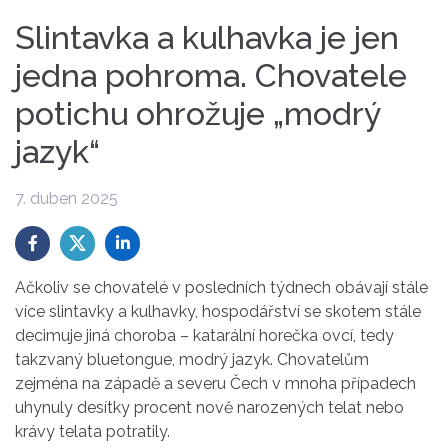
Slintavka a kulhavka je jen
jedna pohroma. Chovatele
potichu ohrožuje „modrý
jazyk“
7. duben 2025
Ačkoliv se chovatelé v posledních týdnech obávají stále
více slintavky a kulhavky, hospodářství se skotem stále
decimuje jiná choroba – katarální horečka ovcí, tedy
takzvaný bluetongue, modrý jazyk. Chovatelům
zejména na západě a severu Čech v mnoha případech
uhynuly desítky procent nově narozených telat nebo
krávy telata potratily.