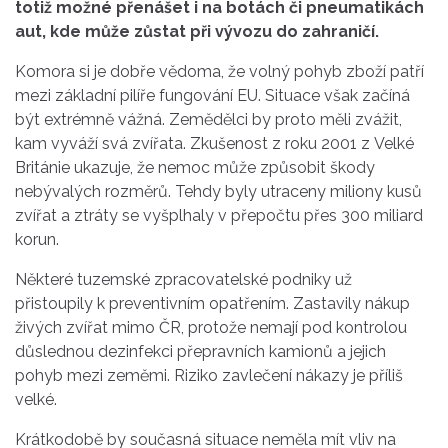
totiž možné přenášet i na botách či pneumatikách
aut, kde může zůstat při vývozu do zahraničí.
Komora si je dobře vědoma, že volný pohyb zboží patří
mezi základní pilíře fungování EU. Situace však začíná
být extrémně vážná. Zemědělci by proto měli zvážit,
kam vyváží svá zvířata. Zkušenost z roku 2001 z Velké
Británie ukazuje, že nemoc může způsobit škody
nebývalých rozměrů. Tehdy byly utraceny miliony kusů
zvířat a ztráty se vyšplhaly v přepočtu přes 300 miliard
korun.
Některé tuzemské zpracovatelské podniky už
přistoupily k preventivním opatřením. Zastavily nákup
živých zvířat mimo ČR, protože nemají pod kontrolou
důslednou dezinfekci přepravních kamionů a jejich
pohyb mezi zeměmi. Riziko zavlečení nákazy je příliš
velké.
Krátkodobě by současná situace neměla mít vliv na