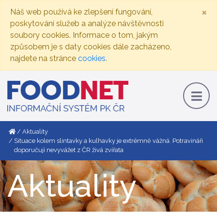
×
Náš web používá ke zlepšení fungování,
poskytování služeb a analýze návštěvnosti
soubory cookies. Informace o tom, jakým
způsobem je s daty cookies dále zacházeno,
najdete na stránce
cookies
.
Aktuality
Situace kolem slintavky a kulhavky je extrémně vážná. Potravináři
doporučují nevyvážet z ČR živá zvířata
Aktuality