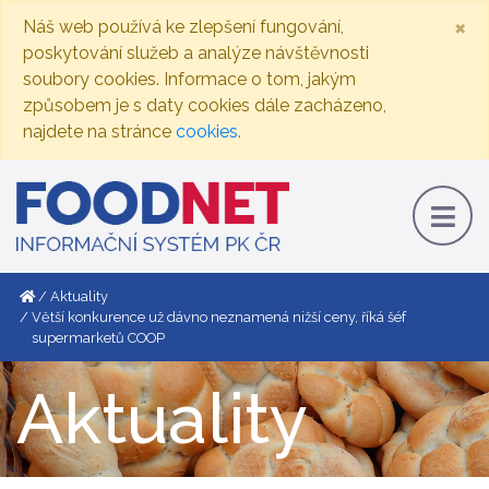
×
Náš web používá ke zlepšení fungování,
poskytování služeb a analýze návštěvnosti
soubory cookies. Informace o tom, jakým
způsobem je s daty cookies dále zacházeno,
najdete na stránce
cookies
.
Aktuality
Větší konkurence už dávno neznamená nižší ceny, říká šéf
supermarketů COOP
Aktuality