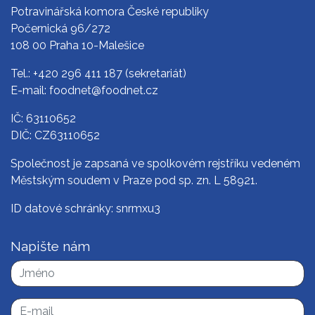
Potravinářská komora České republiky
Počernická 96/272
108 00 Praha 10-Malešice
Tel.:
+420 296 411 187
(sekretariát)
E-mail:
foodnet@foodnet.cz
IČ: 63110652
DIČ: CZ63110652
Společnost je zapsaná ve spolkovém rejstříku vedeném
Městským soudem v Praze pod sp. zn. L 58921.
ID datové schránky: snrmxu3
Napište nám