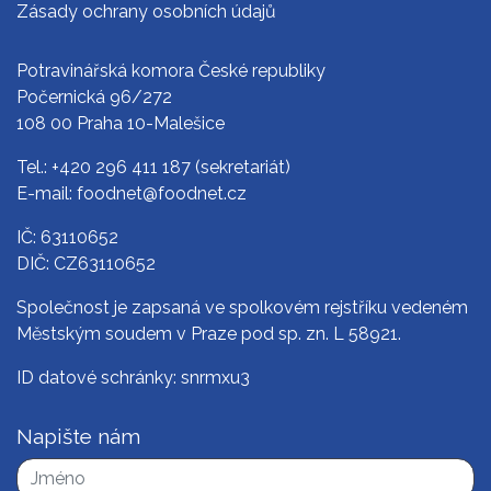
Zásady ochrany osobních údajů
Potravinářská komora České republiky
Počernická 96/272
108 00 Praha 10-Malešice
Tel.:
+420 296 411 187
(sekretariát)
E-mail:
foodnet@foodnet.cz
IČ: 63110652
DIČ: CZ63110652
Společnost je zapsaná ve spolkovém rejstříku vedeném
Městským soudem v Praze pod sp. zn. L 58921.
ID datové schránky: snrmxu3
Napište nám