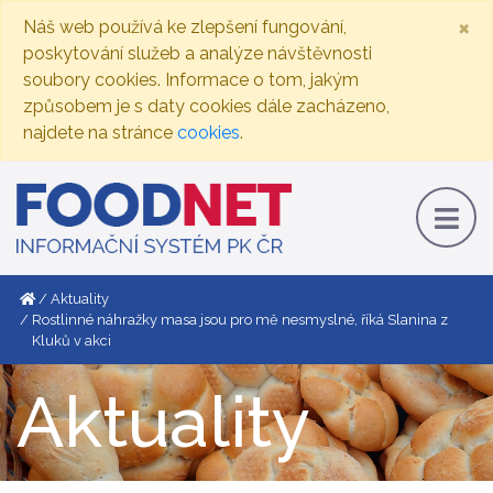
×
Náš web používá ke zlepšení fungování,
poskytování služeb a analýze návštěvnosti
soubory cookies. Informace o tom, jakým
způsobem je s daty cookies dále zacházeno,
najdete na stránce
cookies
.
Aktuality
Rostlinné náhražky masa jsou pro mě nesmyslné, říká Slanina z
Kluků v akci
Aktuality