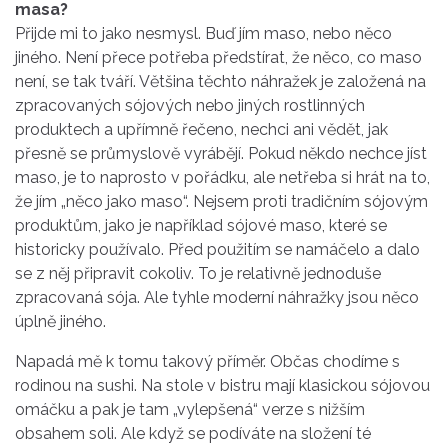
masa
?
Přijde mi to jako nesmysl. Buď jím
maso
, nebo něco
jiného. Není přece potřeba předstírat, že něco, co
maso
není, se tak tváří. Většina těchto
náhražek
je založená na
zpracovaných sójových nebo jiných
rostlinných
produktech a upřímně řečeno, nechci ani vědět, jak
přesně se průmyslově vyrábějí. Pokud někdo nechce jíst
maso
, je to naprosto
v
pořádku, ale netřeba si hrát na to,
že jím „něco jako
maso
“. Nejsem proti tradičním sójovým
produktům, jako je například sójové
maso
, které se
historicky používalo. Před použitím se namáčelo a dalo
se
z
něj připravit cokoliv. To je relativně jednoduše
zpracovaná sója. Ale tyhle moderní
náhražky
jsou
něco
úplně jiného.
Napadá
mě
k tomu takový příměr. Občas chodíme s
rodinou na sushi. Na stole
v
bistru mají klasickou sójovou
omáčku a pak je tam „vylepšená“ verze s nižším
obsahem soli. Ale když se podíváte na složení té