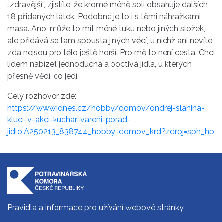
„zdravější“, zjistíte, že kromě méně soli obsahuje dalších
18 přidaných látek. Podobné je to i s těmi
náhražkami
masa
. Ano, může to mít méně tuku nebo jiných složek,
ale přidává se tam spousta jiných věcí, u nichž ani nevíte,
zda nejsou
pro
tělo ještě horší.
Pro
mě
to není cesta. Chci
lidem nabízet jednoduchá a poctivá jídla, u kterých
přesně vědí, co jedí.
Celý rozhovor zde:
https://www.idnes.cz/hobby/domov/ondrej-slanina-
kluci-v-akci-kuchar-vareni-porad-
jidlo.A250213_838744_hobby-domov_krd?zdroj=sph_hp
Pravidla a informace pro užívání webové stránky