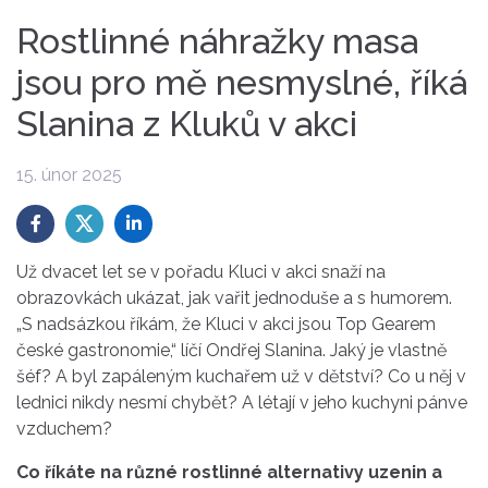
Rostlinné náhražky masa
jsou pro mě nesmyslné, říká
Slanina z Kluků v akci
15. únor 2025
Už dvacet let se
v
pořadu Kluci
v
akci
snaží na
obrazovkách ukázat, jak vařit jednoduše a s humorem.
„S nadsázkou
říkám
, že Kluci
v
akci
jsou
Top Gearem
české gastronomie,“ líčí
Ondřej
Slanina
. Jaký je vlastně
šéf? A byl zapáleným kuchařem už
v
dětství? Co u něj
v
lednici nikdy nesmí chybět? A létají
v
jeho kuchyni pánve
vzduchem?
Co říkáte na různé
rostlinné
alternativy uzenin a