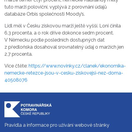
tuto marži poloviční, vyplývá z porovnání údajů
databáze Orbis společnosti Moody’s.
Lidl měl v Česku ziskovou marži ještě vyšší. Loni činila
6,3 procenta, a o rok dříve dokonce sedm procent.
V Německu podle posledních dostupných dat
z předloňska dosahoval srovnatelný údaj o maržích jen
2,7 procenta.
Více čtěte:
https://www.novinky.cz/clanek/ekonomika-
nemecke-retezce-jsou-v-cesku-ziskovejsi-nez-doma-
40508076
Pravidla a informace pro užívání webové stránky