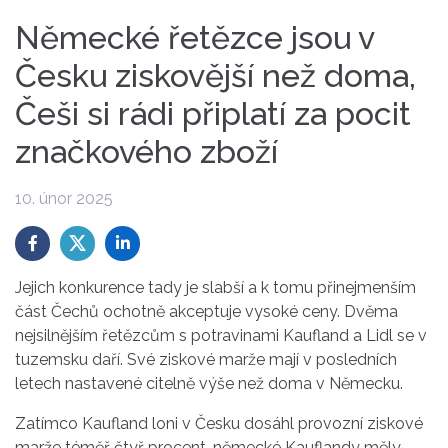
Německé řetězce jsou v
Česku ziskovější než doma,
Češi si rádi připlatí za pocit
značkového zboží
10. únor 2025
Jejich konkurence tady je slabší a k tomu přinejmenším
část Čechů ochotně akceptuje vysoké ceny. Dvěma
nejsilnějším řetězcům s potravinami Kaufland a Lidl se v
tuzemsku daří. Své ziskové marže mají v posledních
letech nastavené citelně výše než doma v Německu.
Zatímco Kaufland loni v Česku dosáhl provozní ziskové
marže téměř čtyř procent, německé Kauflandy měly