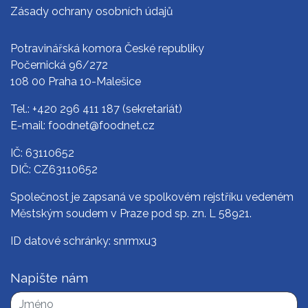
Zásady ochrany osobních údajů
Potravinářská komora České republiky
Počernická 96/272
108 00 Praha 10-Malešice
Tel.:
+420 296 411 187
(sekretariát)
E-mail:
foodnet@foodnet.cz
IČ: 63110652
DIČ: CZ63110652
Společnost je zapsaná ve spolkovém rejstříku vedeném
Městským soudem v Praze pod sp. zn. L 58921.
ID datové schránky: snrmxu3
Napište nám