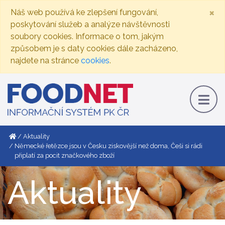
×
Náš web používá ke zlepšení fungování,
poskytování služeb a analýze návštěvnosti
soubory cookies. Informace o tom, jakým
způsobem je s daty cookies dále zacházeno,
najdete na stránce
cookies
.
Aktuality
Německé řetězce jsou v Česku ziskovější než doma, Češi si rádi
připlatí za pocit značkového zboží
Aktuality