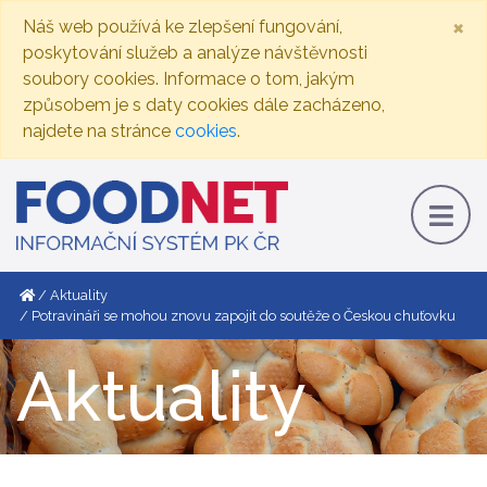
×
Náš web používá ke zlepšení fungování,
poskytování služeb a analýze návštěvnosti
soubory cookies. Informace o tom, jakým
způsobem je s daty cookies dále zacházeno,
najdete na stránce
cookies
.
Aktuality
Potravináři se mohou znovu zapojit do soutěže o Českou chuťovku
Aktuality