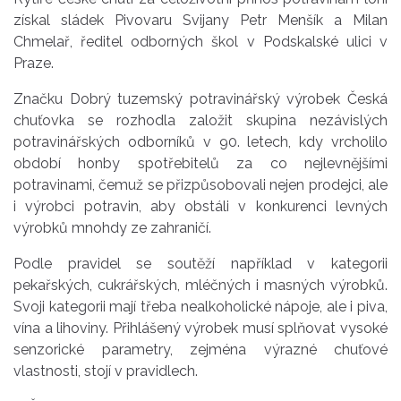
získal sládek Pivovaru Svijany Petr Menšík a Milan
Chmelař, ředitel odborných škol v Podskalské ulici v
Praze.
Značku Dobrý tuzemský potravinářský výrobek Česká
chuťovka se rozhodla založit skupina nezávislých
potravinářských odborníků v 90. letech, kdy vrcholilo
období honby spotřebitelů za co nejlevnějšími
potravinami, čemuž se přizpůsobovali nejen prodejci, ale
i výrobci potravin, aby obstáli v konkurenci levných
výrobků mnohdy ze zahraničí.
Podle pravidel se soutěží například v kategorii
pekařských, cukrářských, mléčných i masných výrobků.
Svoji kategorii mají třeba nealkoholické nápoje, ale i piva,
vína a lihoviny. Přihlášený výrobek musí splňovat vysoké
senzorické parametry, zejména výrazné chuťové
vlastnosti, stojí v pravidlech.