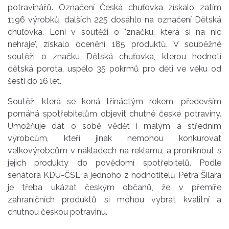
potravinářů. Označení Česká chuťovka získalo zatím
1196 výrobků, dalších 225 dosáhlo na označení Dětská
chuťovka. Loni v soutěži o "značku, která si na nic
nehraje", získalo ocenění 185 produktů. V souběžné
soutěži o značku Dětská chuťovka, kterou hodnotí
dětská porota, uspělo 35 pokrmů pro děti ve věku od
šesti do 16 let.
Soutěž, která se koná třináctým rokem, především
pomáhá spotřebitelům objevit chutné české potraviny.
Umožňuje dát o sobě vědět i malým a středním
výrobcům, kteří jinak nemohou konkurovat
velkovýrobcům v nákladech na reklamu, a proniknout s
jejich produkty do povědomí spotřebitelů. Podle
senátora KDU-ČSL a jednoho z hodnotitelů Petra Šilara
je třeba ukázat českým občanů, že v přemíře
zahraničních produktů si mohou vybrat kvalitní a
chutnou českou potravinu.