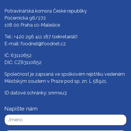
Potravinářská komora České republiky
Počernická 96/272
108 00 Praha 10-Malešice
Tel.:
+420 296 411 187
(sekretariát)
E-mail:
foodnet@foodnet.cz
IČ: 63110652
DIČ: CZ63110652
Společnost je zapsaná ve spolkovém rejstříku vedeném
Městským soudem v Praze pod sp. zn. L 58921.
ID datové schránky: snrmxu3
Napište nám