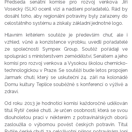
Předseda senátní komise pro rozvoj venkova Jiří
Vosecký (SLK) ocenil vizi a nadšení pořadatelů. Rád by
dosáhl toho, aby regionální potraviny byly zařazeny do
celostátního systému a získaly základní jednotné logo.
Hlavním kritériem soutěže je především chuť, ale i
vzhled, vůně a konzistence výrobku, uvedli pořadatelé
ze společnosti Sympex Group. Soutěž pořádají ve
spolupráci s ministerstvem zemědělství, Senátem a jeho
komisí pro rozvoj venkova a Vysokou školou chemicko-
technologickou v Praze. Se soutěží bude letos propojen
Jarmark chutí, který se uskuteční 24. září na kolonádě
Domu kultury Teplice souběžně s konferencí o výživě a
zdraví.
Od roku 2013 je hodnotící komisí každoročně udělován
titul Rytíř české chuti. Je určen osobnosti, která se svou
dlouholetou prací v některém z potravinářských oborů
zasloužila o výbornou pověst českých potravin. Titul
Rytíře české chuti za celoživotní přínos potravinám loni