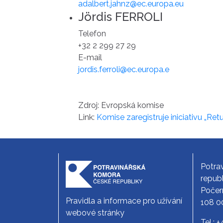
adalbert.jahnz@ec.europa.eu
Jördis FERROLI
Telefon
+32 2 299 27 29
E-mail
jordis.ferroli@ec.europa.e
Zdroj: Evropská komise
Link:
Komise zaregistruje iniciativu „Ret
Potra
republ
Počer
Pravidla a informace pro užívání
108 0
webové stránky
Tel.:
+