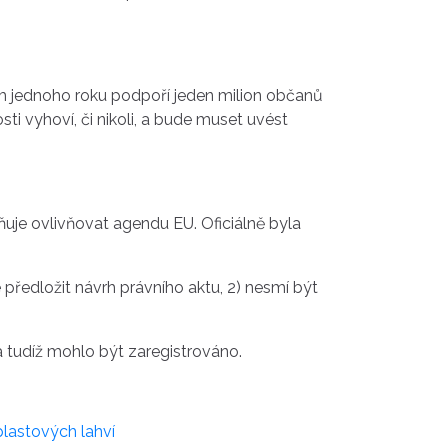
em jednoho roku podpoří jeden milion občanů
 vyhoví, či nikoli, a bude muset uvést
uje ovlivňovat agendu EU. Oficiálně byla
ředložit návrh právního aktu, 2) nesmí být
a tudíž mohlo být zaregistrováno.
plastových lahví