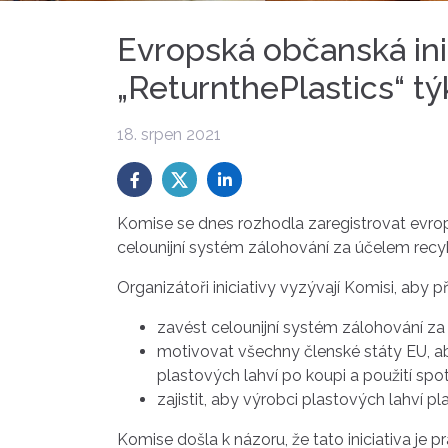
Evropská občanská inic
„ReturnthePlastics“ tý
18. srpen 2021
Komise se dnes rozhodla zaregistrovat evrop
celounijní systém zálohování za účelem recyk
Organizátoři iniciativy vyzývají Komisi, aby p
zavést celounijní systém zálohování za
motivovat všechny členské státy EU, ab
plastových lahví po koupi a použití spo
zajistit, aby výrobci plastových lahví p
Komise došla k názoru, že tato iniciativa je