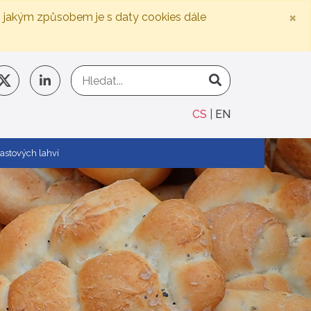
×
, jakým způsobem je s daty cookies dále
CS
EN
lastových lahví