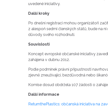
uvedené iniciativy.
Další kroky
Po dnešní registraci mohou organizátoři zač
z alespoň sedmi členských států, bude na ni
důvody svého rozhodnutí.
Souvislosti
Koncept evropské občanské iniciativy zaved
zahájena v dubnu 2012.
Podle podmínek právní přípustnosti navrhova
zjevně zneužívající, bezdůvodná nebo šikanóz
Komise dosud obdržela 107 žádostí o zahájení
Další informace
ReturnthePlastics: občanská iniciativa na za