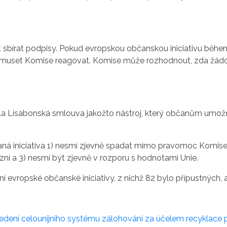
ít sbírat podpisy. Pokud evropskou občanskou iniciativu běh
 muset Komise reagovat. Komise může rozhodnout, zda žádosti
la Lisabonská smlouva jakožto nástroj, který občanům umožň
ná iniciativa 1) nesmí zjevně spadat mimo pravomoc Komise p
ní a 3) nesmí být zjevně v rozporu s hodnotami Unie.
 evropské občanské iniciativy, z nichž 82 bylo přípustných, 
vedení celounijního systému zálohování za účelem recyklace 