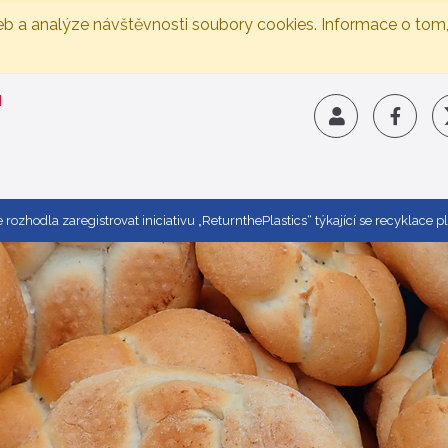
eb a analýze návštěvnosti soubory cookies. Informace o tom
rozhodla zaregistrovat iniciativu „ReturnthePlastics“ týkající se recyklace p