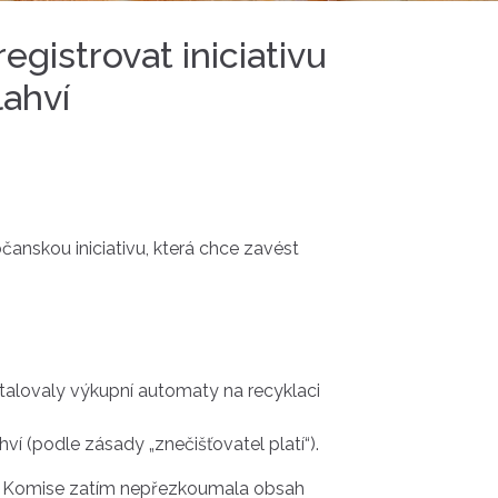
gistrovat iniciativu
lahví
anskou iniciativu, která chce zavést
stalovaly výkupní automaty na recyklaci
hví (podle zásady „znečišťovatel platí“).
fázi Komise zatím nepřezkoumala obsah