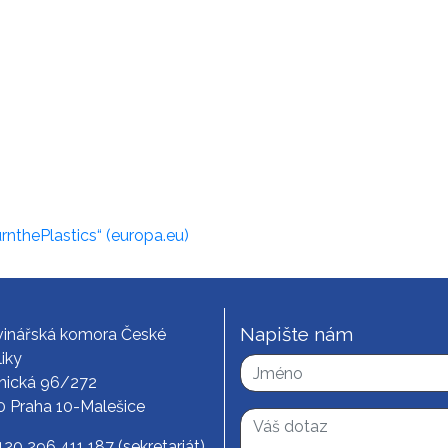
urnthePlastics“ (europa.eu)
Napište nám
vinářská komora České
iky
nická 96/272
0 Praha 10-Malešice
420 296 411 187
(sekretariát)