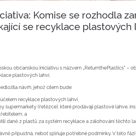
iativa: Komise se rozhodla zare
kající se recyklace plastových 
skou občanskou iniciativu s názvem „ReturnthePlastics“ – obč
lace plastových lahví.
ředložila návrh, jehož cílem bude:
 účelem recyklace plastových lahví,
y supermarkety (řetězce), které prodávají plastové lahve, in
třebitelem, a
latili daně z plastů za systém recyklace a zálohování těchto la
 právně přípustná, neboť splňuje potřebné podmínky. V této 