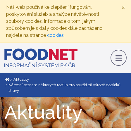
×
Náš web používá ke zlepšení fungování,
poskytování služeb a analýze návštěvnosti
soubory cookies. Informace o tom, jakým
způsobem je s daty cookies dále zacházeno,
najdete na stránce
cookies
.
Aktuality
Národní seznam některých rostlin pro použití při výrobě doplňků
stravy
Aktuality