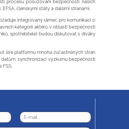
osti procesu posuzování bezpečnosti našich
, EFSA, členskými státy a dalšími stranami.
 požaduje integrovaný rámec pro komunikaci o
hlavních kategorií aktérů v oblasti bezpečnosti
iků, spotřebitelé) budou diskutovat s diváky
nout šíře platformu mnoha zúčastněných stran
 a datům, synchronizaci výzkumu bezpečnosti
e FSS.