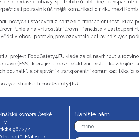
akcí na nedávné obavy spotřebitelů ohledně transparentn
ečnosti potravin k účinnější komunikaci o riziku mezi Komisí
adu nových ustanovení z nařízení o transparentnosti, která
a úrovni Unie a na vnitrostátní úrovni. Panelisté v zastoupení 
 vědci v oboru potravin, provozovatelé potravinářských podn
sti si projekt FoodSafety4EU klade za cíl navrhnout a rozvi
travin (FSS), která jim umožní efektivní přístup ke zdrojům
ch poznatků a přispívání k transparentní komunikaci týkající s
ebových stránkách FoodSafety4EU.
Napište nám
vinářská komora České
iky
nická 96/272
0 Praha 10-Malešice