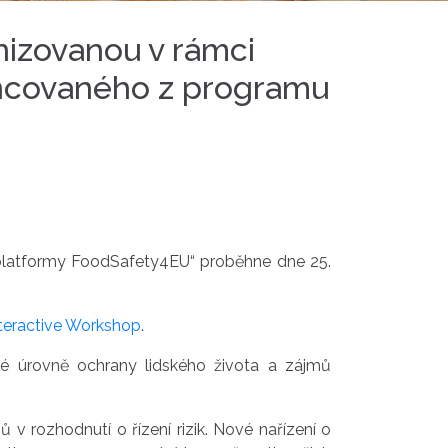
nizovanou v rámci
ancovaného z programu
 platformy FoodSafety4EU“ proběhne dne 25.
teractive Workshop
.
soké úrovně ochrany lidského života a zájmů
 rozhodnutí o řízení rizik. Nové nařízení o