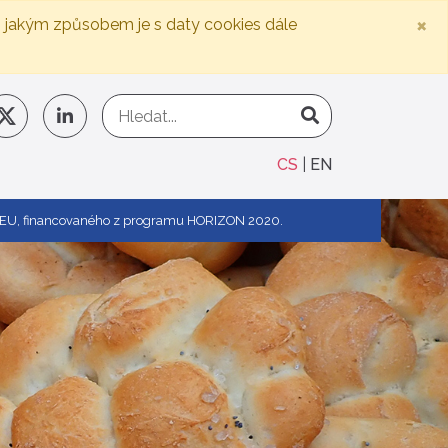
×
, jakým způsobem je s daty cookies dále
CS
EN
ty4EU, financovaného z programu HORIZON 2020.