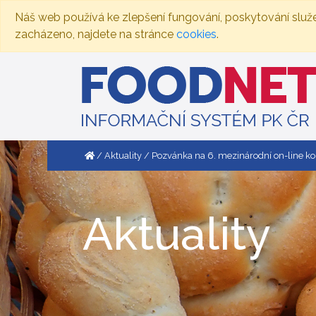
Náš web používá ke zlepšení fungování, poskytování služ
zacházeno, najdete na stránce
cookies
.
Aktuality
Pozvánka na 6. mezinárodní on-line k
Aktuality