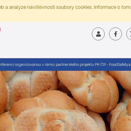
eb a analýze návštěvnosti soubory cookies. Informace o tom
onferenci organizovanou v rámci partnerského projektu PK ČR - FoodSafe