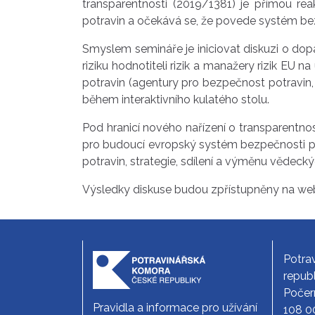
transparentnosti (2019/1381) je přímou re
potravin a očekává se, že povede systém bezp
Smyslem semináře je iniciovat diskuzi o dop
riziku hodnotiteli rizik a manažery rizik EU n
potravin (agentury pro bezpečnost potravin,
během interaktivního kulatého stolu.
Pod hranicí nového nařízení o transparentno
pro budoucí evropský systém bezpečnosti po
potravin, strategie, sdílení a výměnu vědecký
Výsledky diskuse budou zpřístupněny na w
Potra
republ
Počer
Pravidla a informace pro užívání
108 0