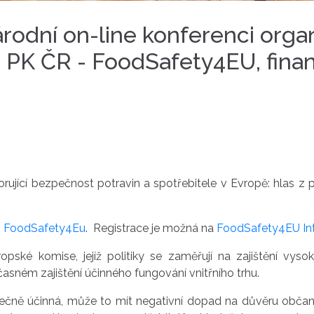
rodní on-line konferenci orga
u PK ČR - FoodSafety4EU, fin
jící bezpečnost potravin a spotřebitele v Evropě: hlas z
:
FoodSafety4Eu
. Registrace je možná na
FoodSafety4EU In
ropské komise, jejíž politiky se zaměřují na zajištění vy
časném zajištění účinného fungování vnitřního trhu.
ečně účinná, může to mít negativní dopad na důvěru občanů v