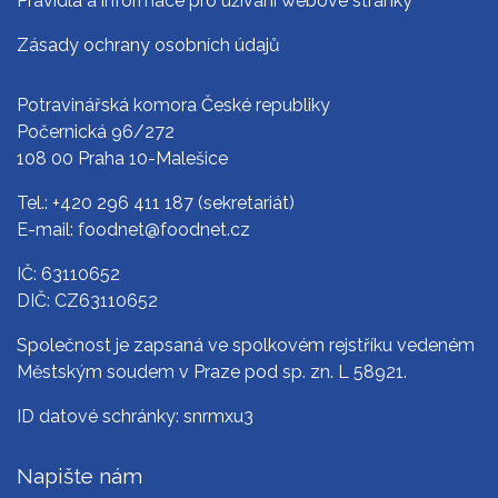
Pravidla a informace pro užívání webové stránky
Zásady ochrany osobních údajů
Potravinářská komora České republiky
Počernická 96/272
108 00 Praha 10-Malešice
Tel.:
+420 296 411 187
(sekretariát)
E-mail:
foodnet@foodnet.cz
IČ: 63110652
DIČ: CZ63110652
Společnost je zapsaná ve spolkovém rejstříku vedeném
Městským soudem v Praze pod sp. zn. L 58921.
ID datové schránky: snrmxu3
Napište nám