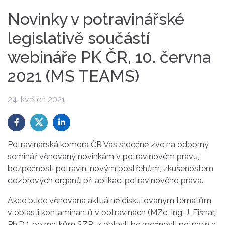
Novinky v potravinářské
legislativě součástí
webináře PK ČR, 10. června
2021 (MS TEAMS)
24. květen 2021
Potravinářská komora ČR Vás srdečně zve na odborný
seminář věnovaný novinkám v potravinovém právu,
bezpečnosti potravin, novým postřehům, zkušenostem
dozorových orgánů při aplikaci potravinového práva.
Akce bude věnována aktuálně diskutovaným tématům
v oblasti kontaminantů v potravinách (MZe, Ing. J. Fišnar,
Ph.D.), poznatkům SZPI z oblasti bezpečnosti potravin a