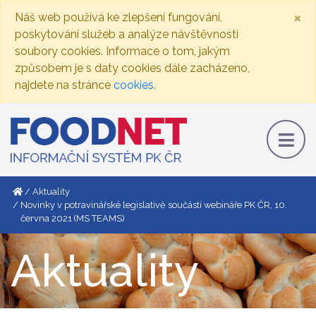
×
Náš web používá ke zlepšení fungování,
poskytování služeb a analýze návštěvnosti
soubory cookies. Informace o tom, jakým
způsobem je s daty cookies dále zacházeno,
najdete na stránce
cookies
.
Aktuality
Novinky v potravinářské legislativě součástí webináře PK ČR, 10.
června 2021 (MS TEAMS)
Aktuality