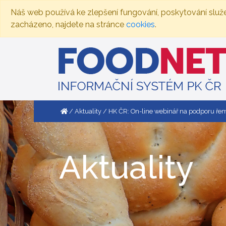
Náš web používá ke zlepšení fungování, poskytování služ
zacházeno, najdete na stránce
cookies
.
Aktuality
HK ČR: On-line webinář na podporu ře
Aktuality