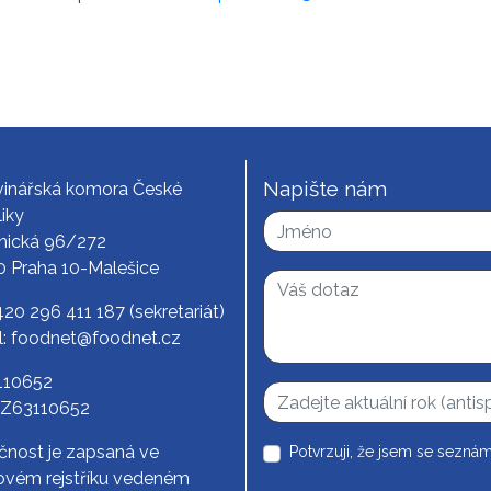
Napište nám
vinářská komora České
iky
nická 96/272
0 Praha 10-Malešice
420 296 411 187
(sekretariát)
l:
foodnet@foodnet.cz
3110652
CZ63110652
čnost je zapsaná ve
Potvrzuji, že jsem se seznám
vém rejstříku vedeném