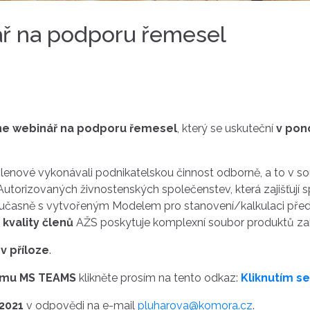
ář na podporu řemesel
ne webinář na podporu řemesel
, který se uskuteční
v pond
členové vykonávali podnikatelskou činnost odborně, a to v 
utorizovaných živnostenských společenstev, která zajišťují s
 Současně s vytvořeným Modelem pro stanovení/kalkulaci př
kvality členů
AŽS poskytuje komplexní soubor produktů zabe
e
v příloze
.
rmu MS TEAMS
klikněte prosím na tento odkaz:
Kliknutím s
 2021
v odpovědi na e-mail
pluharova@komora.cz
.