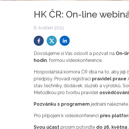
HK ČR: On-line webin
6. květen 2021
Dovolujeme si Vás oslovit a pozvat na
On-li
hodin
, formou videokonference.
Hospodářská komora ČR dbá na to, aby její 
předpisy. Provádí registraci
pravidel praxe
A
stav techniky, dodávek, služeb a výrobků.
Metodikou pro tvorbu pravidel
osvědčování 
Pozvánku s programem
jednání naleznet
Pro připojení k videokonferenci
přes platfo
Svou účast
prosím potvrďte
do 26. května