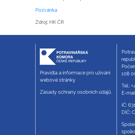
Pozvánka
Zdroj: HK ČR
Potra
republ
Počer
Pravidla a informace pro užívání
108 0
webové stránky
Tel.:
+
Zásady ochrany osobních údajů
E-mai
IČ: 6
DIČ: 
Spole
spolko