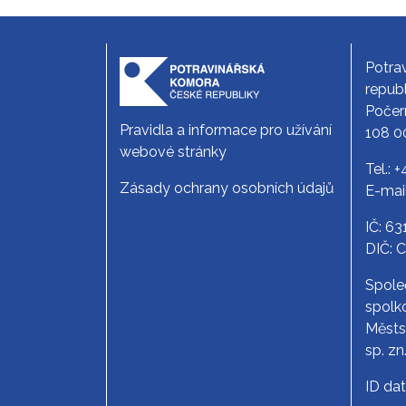
Potra
republ
Počer
Pravidla a informace pro užívání
108 0
webové stránky
Tel.:
+
Zásady ochrany osobních údajů
E-mai
IČ: 6
DIČ: 
Spole
spolko
Měst
sp. zn
ID da