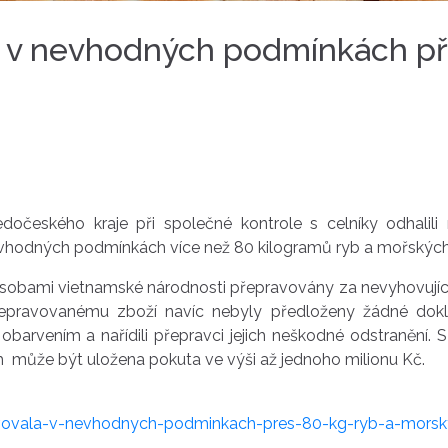
 v nevhodných podmínkách pře
tředočeského kraje při společné kontrole s celníky odhali
evhodných podmínkách více než 80 kilogramů ryb a mořských
obami vietnamské národnosti přepravovány za nevyhovující
řepravovanému zboží navíc nebyly předloženy žádné do
y obarvením a nařídili přepravci jejich neškodné odstranění
 může být uložena pokuta ve výši až jednoho milionu Kč.
avovala-v-nevhodnych-podminkach-pres-80-kg-ryb-a-mors