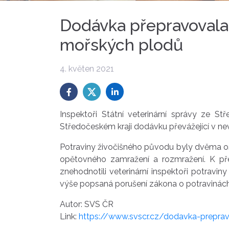
Dodávka přepravovala
mořských plodů
4. květen 2021
Inspektoři Státní veterinární správy ze S
Středočeském kraji dodávku převážející v n
Potraviny živočišného původu byly dvěma os
opětovného zamražení a rozmražení. K p
znehodnotili veterinární inspektoři potravin
výše popsaná porušení zákona o potravinách
Autor: SVS ČR
Link:
https://www.svscr.cz/dodavka-prepr