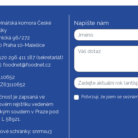
Napište nám
vinářská komora České
iky
nická 96/272
0 Praha 10-Malešice
420 296 411 187
(sekretariát)
l:
foodnet@foodnet.cz
3110652
CZ63110652
čnost je zapsaná ve
Potvrzuji, že jsem se seznám
vém rejstříku vedeném
ským soudem v Praze pod
. L 58921.
tové schránky: snrmxu3