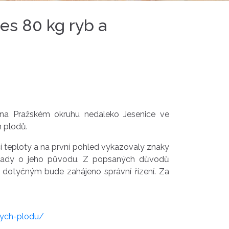
s 80 kg ryb a
li na Pražském okruhu nedaleko Jesenice ve
 plodů.
 teploty a na první pohled vykazovaly znaky
klady o jeho původu. Z popsaných důvodů
. S dotyčným bude zahájeno správní řízení. Za
kych-plodu/