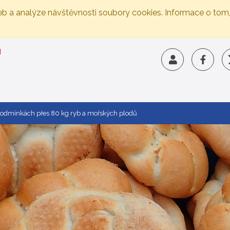
eb a analýze návštěvnosti soubory cookies. Informace o tom
odmínkách přes 80 kg ryb a mořských plodů