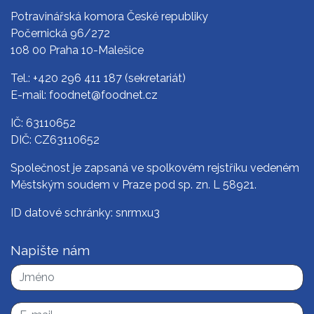
Potravinářská komora České republiky
Počernická 96/272
108 00 Praha 10-Malešice
Tel.:
+420 296 411 187
(sekretariát)
E-mail:
foodnet@foodnet.cz
IČ: 63110652
DIČ: CZ63110652
Společnost je zapsaná ve spolkovém rejstříku vedeném
Městským soudem v Praze pod sp. zn. L 58921.
ID datové schránky: snrmxu3
Napište nám