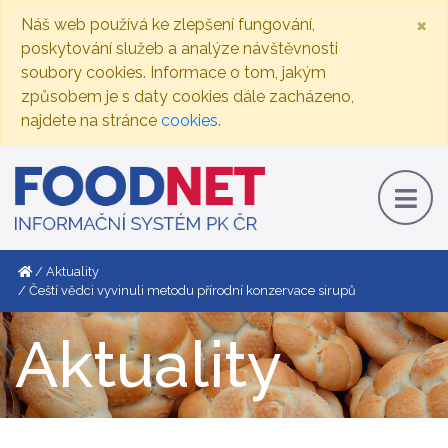
×
Náš web používá ke zlepšení fungování,
poskytování služeb a analýze návštěvnosti
soubory cookies. Informace o tom, jakým
způsobem je s daty cookies dále zacházeno,
najdete na stránce
cookies
.
Aktuality
Čeští vědci vyvinuli metodu přírodní konzervace sirupů
Aktuality