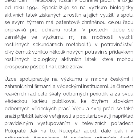
Sekundární metabolity rostlin v ochraně plodin, a to již
od roku 1994. Specializuje se na výzkum biologicky
aktivních látek získaných z rostlin a jejich využití a spolu
se svým týmem má patentově chráněnou celou řadu
přípravků pro ochranu rostlin. V poslední době se
zaměřuje ve výzkumu mj. na možnosti využití
rostlinných sekundárních metabolitů v potravinářství,
díky čemuž vzniklo několik nových potravin s přídavkem
rostlinných biologicky aktivních látek, které mohou
prospěšně působit na lidské zdraví.
Úzce spolupracuje na výzkumu s mnoha českými i
zahraničními firmami a vědeckými institucemi. Je členem
reakčních rad celé škály odborných periodik a za svou
vědeckou kariéru publikoval ke čtyřem stovkám
odborných vědeckých prací. Vědu a svoji práci se také
snaží přiblížit laické veřejnosti a popularizovat ji například
pravidelným vystupováním v televizních pořadech
Polopatě, Jak na to, Receptář apod., dále pak i v