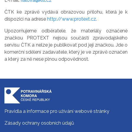
E-mail:
fialova@kitl.cz
ČTK ke zprávě vydává obrazovou přílohu, která je k
dispozici na adrese
http://www.protext.cz
.
Upozorňujeme odběratele, že materiály označené
značkou PROTEXT nejsou součástí zpravodajského
servisu ČTK a nelze je publikovat pod její značkou. Jde o
komerční sdělení zadavatele, který je ve zprávě označen
a který za ně nese plnou odpovědnost.
Pravidla a informace pro užívání webové stránky
Zásady ochrany osobních údajů