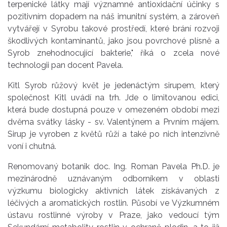
terpenické látky mají významné antioxidační účinky s
pozitivním dopadem na náš imunitní systém, a zároveň
vytvářejí v Syrobu takové prostředí, které brání rozvoji
škodlivých kontaminantů, jako jsou povrchové plísně a
Syrob znehodnocující bakterie," říká o zcela nové
technologii pan docent Pavela.
Kitl Syrob růžový květ je jedenáctým sirupem, který
společnost Kitl uvádí na trh. Jde o limitovanou edici,
která bude dostupná pouze v omezeném období mezi
dvěma svátky lásky - sv. Valentýnem a Prvním májem.
Sirup je vyroben z květů růží a také po nich intenzivně
voní i chutná.
Renomovaný botanik doc. Ing. Roman Pavela Ph.D. je
mezinárodně uznávaným odborníkem v oblasti
výzkumu biologicky aktivních látek získávaných z
léčivých a aromatických rostlin. Působí ve Výzkumném
ústavu rostlinné výroby v Praze, jako vedoucí tým