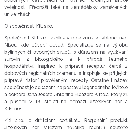
odborných časopisech či novinách určených široké
veřejnosti. Přednáší také na zemědělsky zaměřených
univerzitách.
O společnosti Kitl s.r.o.
Společnost Kitl s.r.o. vznikla v roce 2007 v Jablonci nad
Nisou, kde působí dosud. Specializuje se na výrobu
bylinných či ovocných sirupů, s důrazem na využívání
surovin z biologického a k přírodě šetrného
hospodářství. Inspiraci k přípravě receptur čerpá z
dobových regionálních pramenů a inspiruje se při jejich
přípravě historií prověřenými recepty. Ostatně i název
společnost je odkazem na postavu legendárního léčitele
a doktora Jana Josefa Antonína Eleazara Kittela, který žil
a působil v 18. století na pomezí Jizerských hor a
Krkonoš.
Kitl s.r.o. je držitelem certifikátu Regionální produkt
Jizerských hor, vítězem několika ročníků soutěže