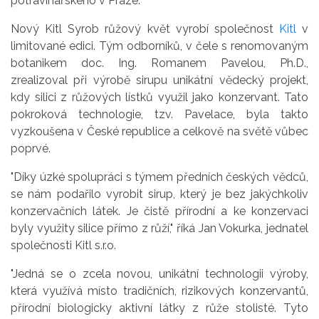
potravinářského v Praze.
Nový Kitl Syrob růžový květ vyrobí společnost
Kitl
v
limitované edici. Tým odborníků, v čele s renomovaným
botanikem doc. Ing. Romanem Pavelou, Ph.D.,
zrealizoval při výrobě sirupu unikátní vědecký projekt,
kdy silici z růžových lístků využil jako konzervant. Tato
pokroková technologie, tzv. Pavelace, byla takto
vyzkoušena v České republice a celkově na světě vůbec
poprvé.
"Díky úzké spolupráci s týmem předních českých vědců,
se nám podařilo vyrobit sirup, který je bez jakýchkoliv
konzervačních látek. Je čistě přírodní a ke konzervaci
byly využity silice přímo z růží," říká Jan Vokurka, jednatel
společnosti Kitl s.r.o.
"Jedná se o zcela novou, unikátní technologii výroby,
která využívá místo tradičních, rizikových konzervantů,
přírodní biologicky aktivní látky z růže stolisté. Tyto