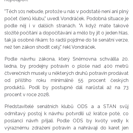
"Těch 101 nebude, protože u nás v podstatě není ani plný
počet členů klubu," uvedl Vondráček. Podobná situace je
podle něj i v dalších stranách. "A když máte takové
složité počítání a dopočítávání a mělo by jít o jeden hlas,
tak já osobně říkám: to radši pojďme do té senátní verze,
než ten zákon shodit celý," řekl Vondráček.
Podle návrhu zákona, který Sněmovna schválila 20.
ledna, by prodejny potravin o ploše nad 400 metrů
čtverečních musely u některých druhů potravin prodávat
od příštího roku minimálně 55 procent českých
produktů. Podíl by postupně dál narůstal až na 73
procent v roce 2028.
Představitelé senátních klubů ODS a a STAN svůj
odmítavý postoj k návrhu potvrdili už krátce poté, co
poslanci návrh přijali. Podle ODS by kvóty vedly k
výraznému zdražení potravin a nahrávají do karet jen