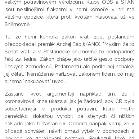
velkým potravinovým výrobcům. Kluby ODS a STAN
jsou nejsilnějšími frakcemi v horní komoře, v níž má
většinu opozice, která proti kvótám hlasovala už ve
Sněmovně.
To, že horní komora zákon vrátí zpět poslancům
předpokládá i premiér Andrej Babiš (ANO). "Myslím, že to
Senát vrátí a v Poslanecké sněmovně to nedopadne,"
řekl 22. ledna. Zákon chápe jako určité gesto podpory
českých zemědělců, Parlamentu ale podle něj nenáleží
jej dělat. "Nemůžeme nařizovat zákonem lidem, co mají
a nemají nakupovat," uvedl.
Zastánci kvót argumentují například tím, že i
koronavirová krize ukázala, jak je žádoucí, aby ČR byla
soběstačnější v produkci potravin, které místní
zemědělci dokážou vyrobit za stejných či nižších
nákladů jako ti zahraniční. Odpůrci naopak varují, že v
případě schválení návrh omezí výběr v obchodech a
povede ke zdražování potravin. Poukazují také na