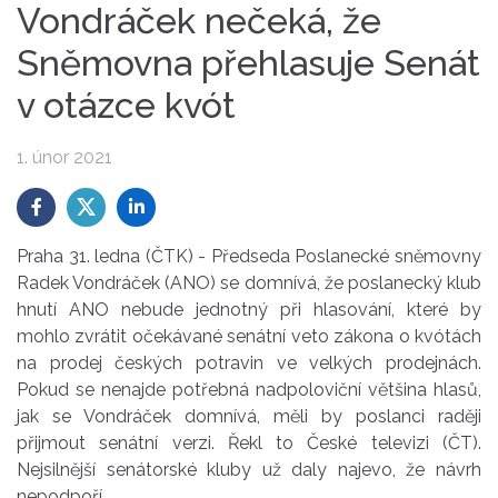
Vondráček nečeká, že
Sněmovna přehlasuje Senát
v otázce kvót
1. únor 2021
Praha 31. ledna (ČTK) - Předseda Poslanecké sněmovny
Radek Vondráček (ANO) se domnívá, že poslanecký klub
hnutí ANO nebude jednotný při hlasování, které by
mohlo zvrátit očekávané senátní veto zákona o kvótách
na prodej českých potravin ve velkých prodejnách.
Pokud se nenajde potřebná nadpoloviční většina hlasů,
jak se Vondráček domnívá, měli by poslanci raději
přijmout senátní verzi. Řekl to České televizi (ČT).
Nejsilnější senátorské kluby už daly najevo, že návrh
nepodpoří.