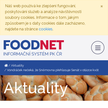
×
Náš web používá ke zlepšení fungování,
poskytování služeb a analýze návštěvnosti
soubory cookies. Informace o tom, jakým
způsobem je s daty cookies dále zacházeno,
najdete na stránce
cookies
.
Aktuality
Vondráček nečeká, že Sněmovna přehlasuje Senát v otázce kvót
Aktuality