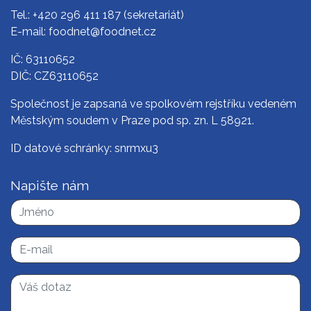
Tel.:
+420 296 411 187
(sekretariát)
E-mail:
foodnet@foodnet.cz
IČ: 63110652
DIČ: CZ63110652
Společnost je zapsaná ve spolkovém rejstříku vedeném
Městským soudem v Praze pod sp. zn. L 58921.
ID datové schránky: snrmxu3
Napište nám