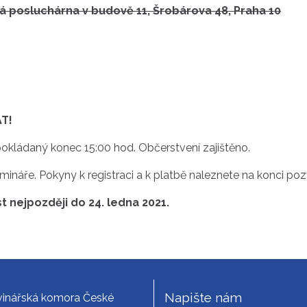
á posluchárna v budově 11, Šrobárova 48, Praha 10
T!
pokládaný konec 15:00 hod. Občerstvení zajištěno.
ináře. Pokyny k registraci a k platbě naleznete na konci po
t nejpozději do 24. ledna 2021.
Napište nám
vinářská komora České