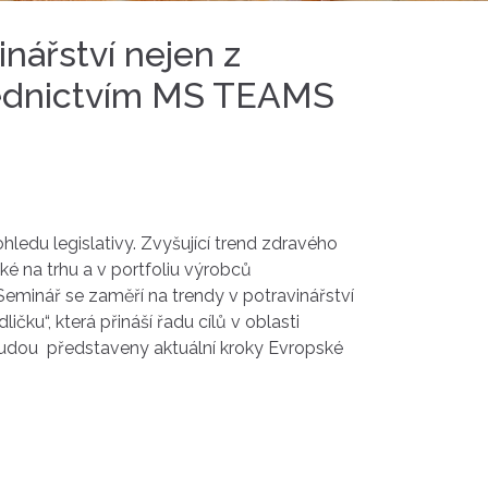
inářství nejen z
třednictvím MS TEAMS
ledu legislativy. Zvyšující trend zdravého
aké na trhu a v portfoliu výrobců
eminář se zaměří na trendy v potravinářství
čku“, která přináší řadu cílů v oblasti
i budou představeny aktuální kroky Evropské