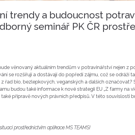
lní trendy a budoucnost potrav
- odborný seminář PK ČR pros
ude věnovaný aktuálním trendům v potravinářství nejen z poh
ání se rozšiřují a dostávají do popředí zájmu, což se odráží t
 z řad bio, bezlepkových, veganských a dalších označovat? S
ramu budou také informace k nové strategii EU „Z farmy na vidli
ale také přípravě nových právních předpisů. V této souvislost
ituaci prostřednictvím aplikace MS TEAMS!