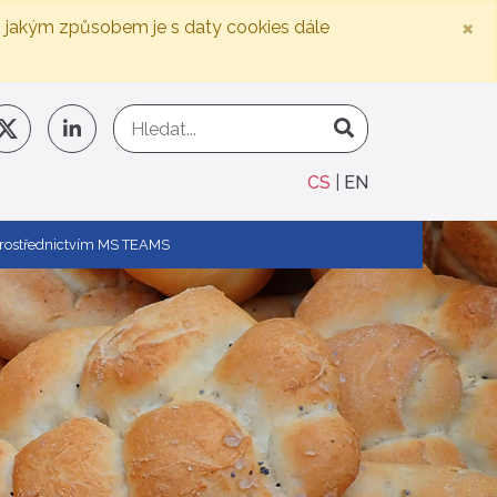
×
, jakým způsobem je s daty cookies dále
CS
EN
R prostřednictvím MS TEAMS