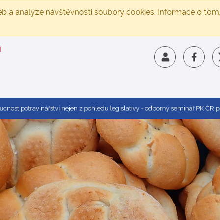
eb a analýze návštěvnosti soubory cookies. Informace o tom
oucnost potravinářství nejen z pohledu legislativy - odborný seminář PK Č