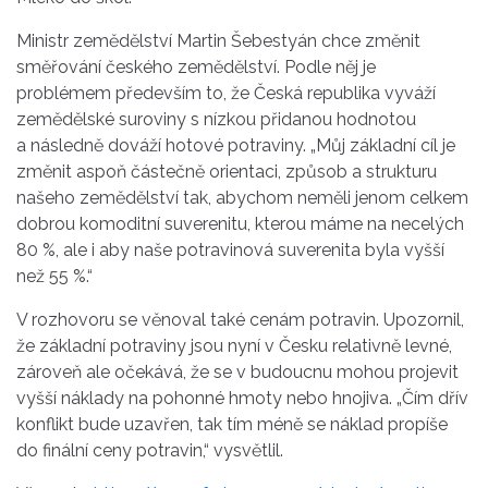
Ministr zemědělství Martin Šebestyán chce změnit
směřování českého zemědělství. Podle něj je
problémem především to, že Česká republika vyváží
zemědělské suroviny s nízkou přidanou hodnotou
a následně dováží hotové potraviny. „Můj základní cíl je
změnit aspoň částečně orientaci, způsob a strukturu
našeho zemědělství tak, abychom neměli jenom celkem
dobrou komoditní suverenitu, kterou máme na necelých
80 %, ale i aby naše potravinová suverenita byla vyšší
než 55 %.“
V rozhovoru se věnoval také cenám potravin. Upozornil,
že základní potraviny jsou nyní v Česku relativně levné,
zároveň ale očekává, že se v budoucnu mohou projevit
vyšší náklady na pohonné hmoty nebo hnojiva. „Čím dřív
konflikt bude uzavřen, tak tím méně se náklad propíše
do finální ceny potravin,“ vysvětlil.