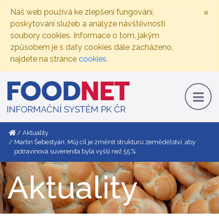
×
Náš web používá ke zlepšení fungování,
poskytování služeb a analýze návštěvnosti
soubory cookies. Informace o tom, jakým
způsobem je s daty cookies dále zacházeno,
najdete na stránce
cookies
.
Aktuality
Martin Šebestyán: Můj cíl je změnit strukturu zemědělství, aby
potravinová suverenita byla vyšší než 55 %
Aktuality