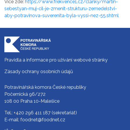
Více zde:
https://www.frekvence1.cz/clanky/martin-
sebestyan-muj-cil-je-zmenit-strukturu-zemedelstvi-
aby-potravinova-suverenita-byla-vyssi-nez-55.shtml
Pravidla a informace pro užívání webové stránky
Zásady ochrany osobních údajů
Potravinářská komora České republiky
Počernická 96/272
108 00 Praha 10-Malešice
Tel.:
+420 296 411 187
(sekretariát)
E-mail:
foodnet@foodnet.cz