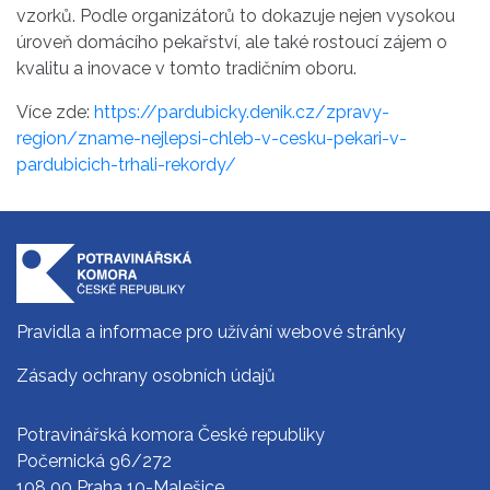
vzorků. Podle organizátorů to dokazuje nejen vysokou
úroveň domácího pekařství, ale také rostoucí zájem o
kvalitu a inovace v tomto tradičním oboru.
Více zde:
https://pardubicky.denik.cz/zpravy-
region/zname-nejlepsi-chleb-v-cesku-pekari-v-
pardubicich-trhali-rekordy/
Pravidla a informace pro užívání webové stránky
Zásady ochrany osobních údajů
Potravinářská komora České republiky
Počernická 96/272
108 00 Praha 10-Malešice