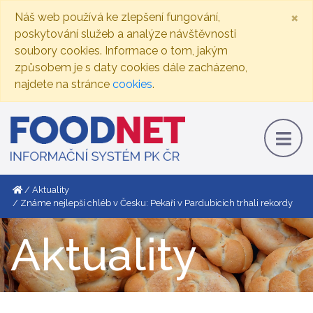
×
Náš web používá ke zlepšení fungování,
poskytování služeb a analýze návštěvnosti
soubory cookies. Informace o tom, jakým
způsobem je s daty cookies dále zacházeno,
najdete na stránce
cookies
.
Aktuality
Známe nejlepší chléb v Česku: Pekaři v Pardubicích trhali rekordy
Aktuality