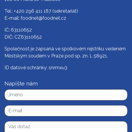
Tel.:
+420 296 411 187
(sekretariát)
E-mail:
foodnet@foodnet.cz
IČ: 63110652
DIČ: CZ63110652
Společnost je zapsaná ve spolkovém rejstříku vedeném
Městským soudem v Praze pod sp. zn. L 58921.
ID datové schránky: snrmxu3
Napište nám