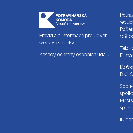
Potra
republ
Počer
Pravidla a informace pro užívání
108 0
webové stránky
Tel.:
+
Zásady ochrany osobních údajů
E-mai
IČ: 6
DIČ: 
Spole
spolko
Měst
sp. zn
ID da