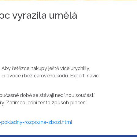
c vyrazila umělá
Aby řetězce nákupy ještě více urychlily,
 či ovoce i bez čárového kódu. Experti navíc
oučasné době se stávají nedílnou součástí
ry. Zatímco jedni tento způsob placení
-pokladny-rozpozna-zbozi.html