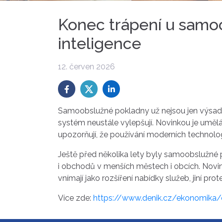
Konec trápení u samo
inteligence
12. červen 2026
Samoobslužné pokladny už nejsou jen výsadou 
systém neustále vylepšují. Novinkou je umělá
upozorňují, že používání moderních technologi
Ještě před několika lety byly samoobslužné
i obchodů v menších městech i obcích. Novin
vnímají jako rozšíření nabídky služeb, jiní pro
Více zde:
https://www.denik.cz/ekonomika/