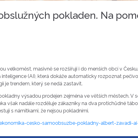
obslužných pokladen. Na pomo
velkoměst, masivně se rozšiřují i do menších obcí v Česku. 
 inteligence (AI), která dokáže automaticky rozpoznat pečivo
í je trendem, který se nedá zastavit.
 pokladny výsadou prodejen zejména ve větších městech. V s
ka však nadále rozděluje zákazníky na dva protichůdné tábo
testují s námitkami, že nejsou pokladními.
ekonomika-cesko-samoobsuzbe-pokladny-albert-zavadi-ai