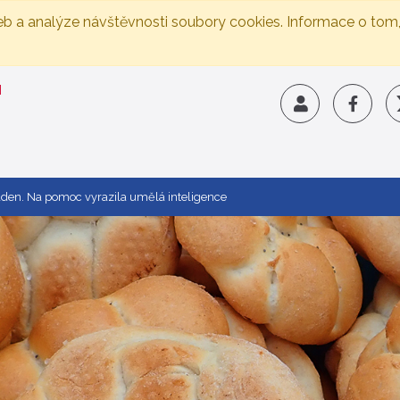
eb a analýze návštěvnosti soubory cookies. Informace o tom
den. Na pomoc vyrazila umělá inteligence