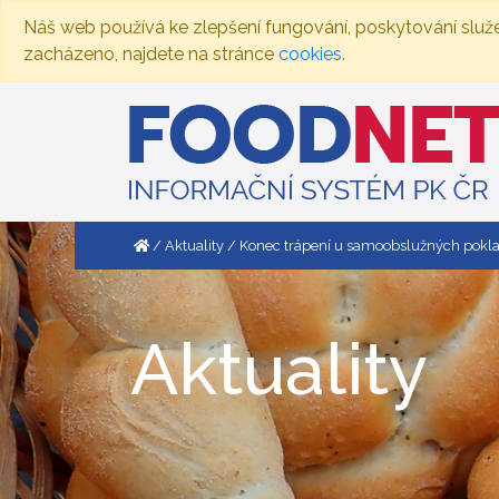
Náš web používá ke zlepšení fungování, poskytování služ
zacházeno, najdete na stránce
cookies
.
Aktuality
Konec trápení u samoobslužných pokla
Aktuality