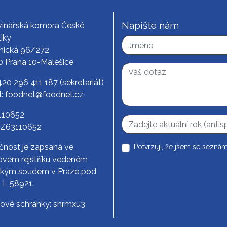
Napište nám
vinářská komora České
iky
nická 96/272
0 Praha 10-Malešice
420 296 411 187
(sekretariát)
l:
foodnet@foodnet.cz
3110652
CZ63110652
čnost je zapsaná ve
Potvrzuji, že jsem se seznám
vém rejstříku vedeném
ským soudem v Praze pod
. L 58921.
tové schránky: snrmxu3