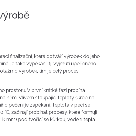
 výrobě
ací finalizační, která dotváří výrobek do jeho
ná, je také vypékání, tj. vyjmutí upečeného
potažmo výrobek, tím je celý proces
 prostoru. V první krátké fázi probíhá
a něm. Vlivem stoupající teploty škrob na
ího pečení je zapékání. Teplota v peci se
°C, začínají probíhat procesy, které formují
olik mm) pod tvořící se kůrkou, vedení tepla