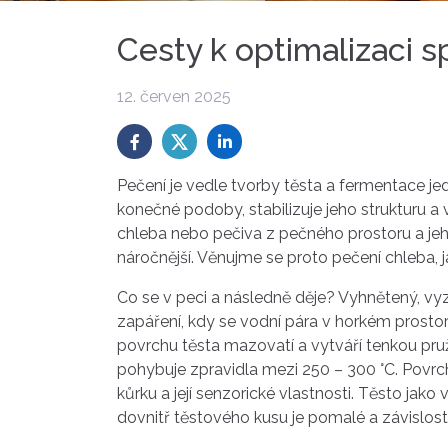
Cesty k optimalizaci 
12. červen 2025
Pečení je vedle tvorby těsta a fermentace jedn
konečné podoby, stabilizuje jeho strukturu a
chleba nebo pečiva z pečného prostoru a jeho
náročnější. Věnujme se proto pečení chleba,
Co se v peci a následně děje? Vyhnětený, vyz
zapáření, kdy se vodní pára v horkém prosto
povrchu těsta mazovatí a vytváří tenkou pružn
pohybuje zpravidla mezi 250 – 300 °C. Povrch 
kůrku a její senzorické vlastnosti. Těsto jak
dovnitř těstového kusu je pomalé a závislost 