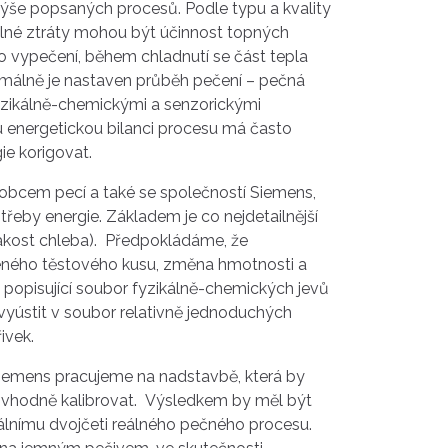
výše popsaných procesů. Podle typu a kvality
elné ztráty mohou být účinnost topných
o vypečení, během chladnutí se část tepla
ptimálně je nastaven průběh pečení – pečná
 fyzikálně-chemickými a senzorickými
vou energetickou bilanci procesu má často
ie korigovat.
robcem pecí a také se společností Siemens,
řeby energie. Základem je co nejdetailnější
 jakost chleba). Předpokládáme, že
čeného těstového kusu, změna hmotnosti a
opisující soubor fyzikálně-chemických jevů
vyústit v soubor relativně jednoduchých
ivek.
 Siemens pracujeme na nadstavbě, která by
i vhodně kalibrovat. Výsledkem by měl být
álnímu dvojčeti reálného pečného procesu.