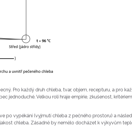
ný. Pro každý druh chleba, tvar, objem, recepturu, a pro kaž
ec jednoduché. Velkou roli hraje empirie, zkušenost, kritéri
rve po vypékání (vyjmutí chleba z pečného prostoru) a násled
na jakost chleba. Zásadně by nemělo docházet k výkyvům teplo