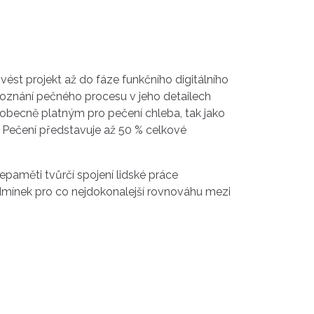
ést projekt až do fáze funkčního digitálního
poznání pečného procesu v jeho detailech
m obecně platným pro pečení chleba, tak jako
 Pečení představuje až 50 % celkové
nepaměti tvůrčí spojení lidské práce
podmínek pro co nejdokonalejší rovnováhu mezi