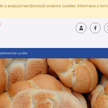
eb a analýze návštěvnosti soubory cookies. Informace o tom
v pekárenské výrobě