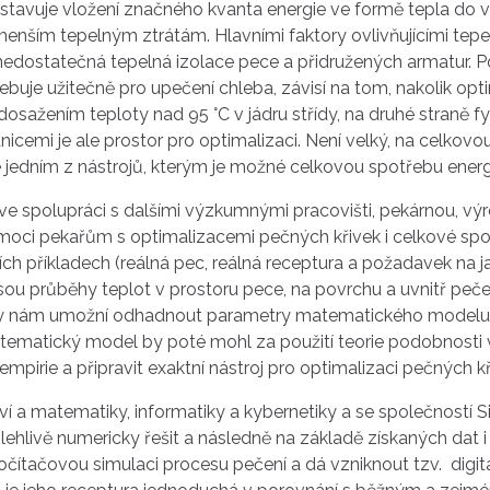
stavuje vložení značného kvanta energie ve formě tepla do 
enším tepelným ztrátám. Hlavními faktory ovlivňujícími tep
 nedostatečná tepelná izolace pece a přidružených armatur. P
třebuje užitečně pro upečení chleba, závisí na tom, nakolik o
 dosažením teploty nad 95 °C v jádru střídy, na druhé straně
ranicemi je ale prostor pro optimalizaci. Není velký, na celko
je jedním z nástrojů, kterým je možné celkovou spotřebu energ
ve spolupráci s dalšími výzkumnými pracovišti, pekárnou, vý
pomoci pekařům s optimalizacemi pečných křivek i celkové spot
ích příkladech (reálná pec, reálná receptura a požadavek na
sou průběhy teplot v prostoru pece, na povrchu a uvnitř pe
ídy nám umožní odhadnout parametry matematického modelu p
atematický model by poté mohl za použití teorie podobnosti 
u empirie a připravit exaktní nástroj pro optimalizaci pečných kř
ví a matematiky, informatiky a kybernetiky a se společností
hlivě numericky řešit a následně na základě získaných dat 
čítačovou simulaci procesu pečení a dá vzniknout tzv. digit