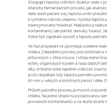
Stoupající teplota vnitřních struktur vede v 
intenzita fermentačních procesů, jak etanolo
delší době pečení, kdy teplota uvnitř přesáhn
k rychlému nárůstu objemu. Vysoká teplota po
neenzymového hnědnutí, Maillardova reakce a 
kontaminanty (akrylamid, deriváty furanu). Ja
třeba fázi zapékání opustit a teplotu pečnéh
Ve fázi propékání se zpomalují uvedené reakce
chleba. Základními procesy jsou bobtnání a 
přítomných v žitné mouce. I střída mírně tma
estery organických kyselin a řada dalších lá
díky zmíněné nízké tepelné vodivosti značný
proto dopékání, kdy teplota pečného prostor
60 min u velkých a hmotných pecnů i déle. D
Průběh pečného procesu je možné znázornit 
chleba. Na jedné straně na požadovanou senzor
procesních kontaminantů a na druhé straně na