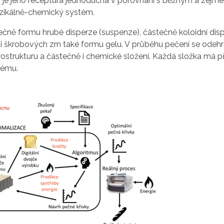
koli je jeho receptura jednoduchá v porovnání s běžným a zej
zikálně-chemický systém.
čně formu hrubé disperze (suspenze), částečně koloidní dis
 škrobových zrn také formu gelu. V průběhu pečení se odeh
ostrukturu a částečně i chemické složení. Každá složka má při
tému.