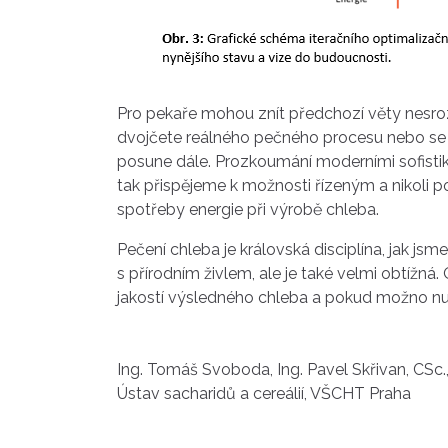
Pro pekaře mohou znít předchozí věty nesrozu
dvojčete reálného pečného procesu nebo se ř
posune dále. Prozkoumání moderními sofistiko
tak přispějeme k možnosti řízeným a nikoli
spotřeby energie při výrobě chleba.
Pečení chleba je královská disciplína, jak js
s přírodním živlem, ale je také velmi obtížn
jakostí výsledného chleba a pokud možno n
Ing. Tomáš Svoboda, Ing. Pavel Skřivan, CSc.,
Ústav sacharidů a cereálií, VŠCHT Praha