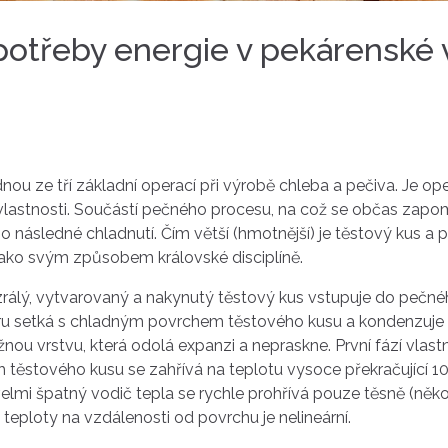
spotřeby energie v pekárenské
ou ze tří základní operací při výrobě chleba a pečiva. Je oper
 vlastnosti. Součástí pečného procesu, na což se občas zapomí
 následné chladnutí. Čím větší (hmotnější) je těstový kus a 
 jako svým způsobem královské disciplíně.
rálý, vytvarovaný a nakynutý těstový kus vstupuje do pečného
ru setká s chladným povrchem těstového kusu a kondenzuje n
ou vrstvu, která odolá expanzi a nepraskne. První fází vlastn
těstového kusu se zahřívá na teplotu vysoce překračující 100 
o velmi špatný vodič tepla se rychle prohřívá pouze těsně (něk
teploty na vzdálenosti od povrchu je nelineární.