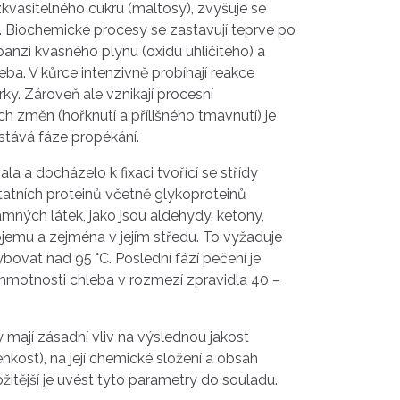
zkvasitelného cukru (maltosy), zvyšuje se
). Biochemické procesy se zastavují teprve po
panzi kvasného plynu (oxidu uhličitého) a
ba. V kůrce intenzivně probíhají reakce
y. Zároveň ale vznikají procesní
ch změn (hořknutí a přílišného tmavnutí) je
astává fáze propékání.
a a docházelo k fixaci tvořící se střídy
tatních proteinů včetně glykoproteinů
mných látek, jako jsou aldehydy, ketony,
bjemu a zejména v jejím středu. To vyžaduje
ovat nad 95 °C. Poslední fází pečení je
hmotnosti chleba v rozmezí zpravidla 40 –
ry mají zásadní vliv na výslednou jakost
hkost), na její chemické složení a obsah
žitější je uvést tyto parametry do souladu.