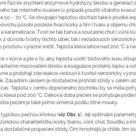
první fázi ke zrychlení enzymové hydrolýzy škrobu a generaci 
vého tak mléčného kvašení (v případě použití vitálního kvasu
e 50 – 70 °C. Se stoupající teplotou dochází také k prudké ex
vrchu působí posléze fixaci kůrky a tím i tvaru a objemu chle
karamelizace. Tvoří se tak barva a současně chuť i vůně kůrk
k z důvodu tvorby těchto látek, tak i nežádoucích senzorický
o prostoru výrazně snížit. Teplota klesá lehce nad 200 °C a n
 v kůrce a jde o to, aby teplota uvnitř těstového kusu stoupal
částečné mazovatění škrobu a koagulace proteinů lepku a os
vne a probíhají zde reakce vedoucí k tvorbě senzoricky význa
tek. Zásadním úkolem je dostatečné prohřátí střídy v celém o
 čas. Teplota v centru dopečeného bochníku by se měla pohyb
u klesá pod 200 °C. Celková doba pečení se pohybuje podle 
oba pečení je také přímo úměrná podílu žitné mouky.
typickou pečnou křivkou (
viz Obr. 1
). Její optimální paramet
ickou charakteristiku kůrky (barvu, vůni, chuť, tloušťku a kře
 dostatečné propečení střídy. Čím hmotnější je chléb, tím slo