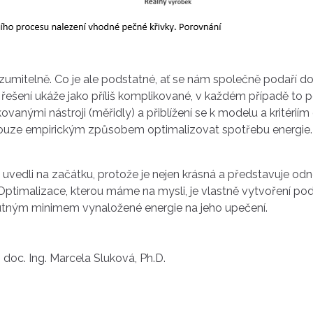
mitelně. Co je ale podstatné, ať se nám společně podaří dov
ešení ukáže jako příliš komplikované, v každém případě to 
vanými nástroji (měřidly) a přiblížení se k modelu a kritérií
 pouze empirickým způsobem optimalizovat spotřebu energie.
me uvedli na začátku, protože je nejen krásná a představuje od
á. Optimalizace, kterou máme na mysli, je vlastně vytvoření 
utným minimem vynaložené energie na jeho upečení.
 doc. Ing. Marcela Sluková, Ph.D.