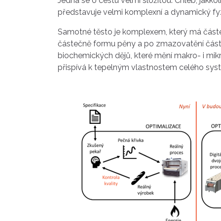
Jedná se o cestu velmi složitou. Chléb, jak
představuje velmi komplexní a dynamický fy
Samotné těsto je komplexem, který má částe
částečně formu pěny a po zmazovatění části
biochemických dějů, které mění makro- i mikr
přispívá k tepelným vlastnostem celého sys