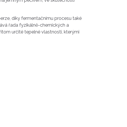
ména jemným pečivem, ve skutečnosti
perze, díky fermentačnímu procesu také
rává řada fyzikálně-chemických a
tom určité tepelné vlastnosti, kterými