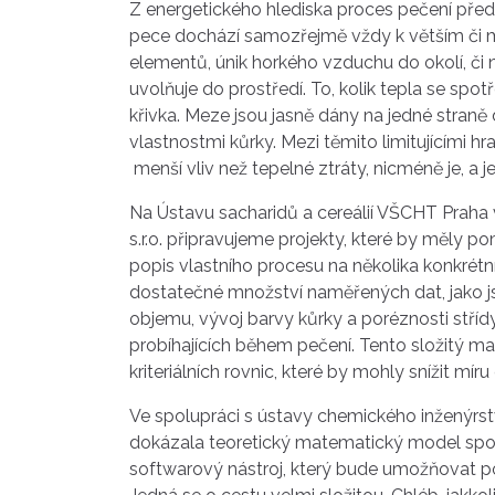
Z energetického hlediska proces pečení před
pece dochází samozřejmě vždy k větším či m
elementů, únik horkého vzduchu do okolí, či
uvolňuje do prostředí. To, kolik tepla se spo
křivka. Meze jsou jasně dány na jedné straně
vlastnostmi kůrky. Mezi těmito limitujícími h
menší vliv než tepelné ztráty, nicméně je, a 
Na Ústavu sacharidů a cereálií VŠCHT Praha 
s.r.o. připravujeme projekty, které by měly 
popis vlastního procesu na několika konkrétn
dostatečné množství naměřených dat, jako j
objemu, vývoj barvy kůrky a poréznosti stř
probíhajících během pečení. Tento složitý m
kriteriálních rovnic, které by mohly snížit mír
Ve spolupráci s ústavy chemického inženýrst
dokázala teoretický matematický model spole
softwarový nástroj, který bude umožňovat po