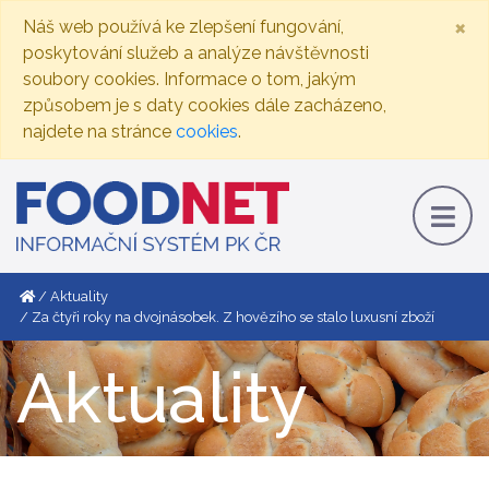
×
Náš web používá ke zlepšení fungování,
poskytování služeb a analýze návštěvnosti
soubory cookies. Informace o tom, jakým
způsobem je s daty cookies dále zacházeno,
najdete na stránce
cookies
.
Aktuality
Za čtyři roky na dvojnásobek. Z hovězího se stalo luxusní zboží
Aktuality