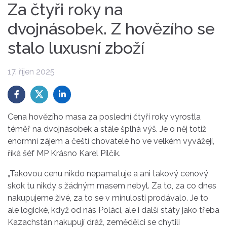
Za čtyři roky na
dvojnásobek. Z hovězího se
stalo luxusní zboží
17. říjen 2025
Cena hovězího masa za poslední čtyři roky vyrostla
téměř na dvojnásobek a stále šplhá výš. Je o něj totiž
enormní zájem a čeští chovatelé ho ve velkém vyvážejí,
říká šéf MP Krásno Karel Pilčík.
„Takovou cenu nikdo nepamatuje a ani takový cenový
skok tu nikdy s žádným masem nebyl. Za to, za co dnes
nakupujeme živé, za to se v minulosti prodávalo. Je to
ale logické, když od nás Poláci, ale i další státy jako třeba
Kazachstán nakupují dráž, zemědělci se chytili