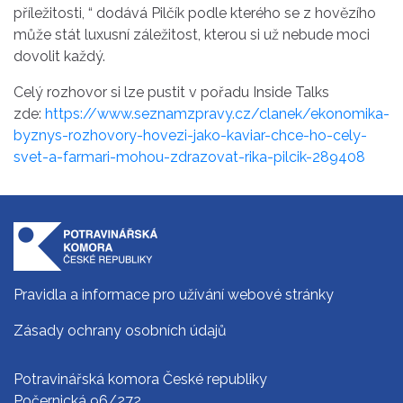
příležitosti, “ dodává Pilčík podle kterého se z hovězího
může stát luxusní záležitost, kterou si už nebude moci
dovolit každý.
Celý rozhovor si lze pustit v pořadu Inside Talks
zde:
https://www.seznamzpravy.cz/clanek/ekonomika-
byznys-rozhovory-hovezi-jako-kaviar-chce-ho-cely-
svet-a-farmari-mohou-zdrazovat-rika-pilcik-289408
Pravidla a informace pro užívání webové stránky
Zásady ochrany osobních údajů
Potravinářská komora České republiky
Počernická 96/272