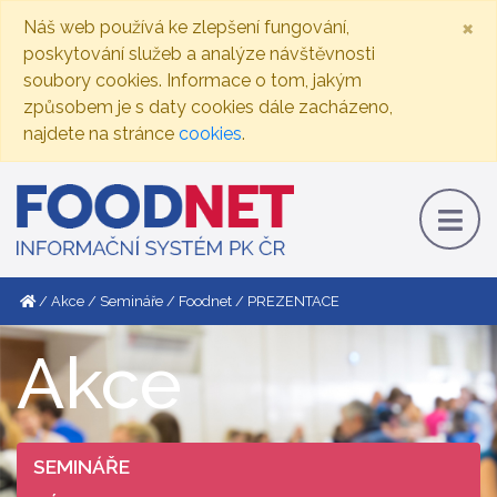
×
Náš web používá ke zlepšení fungování,
poskytování služeb a analýze návštěvnosti
soubory cookies. Informace o tom, jakým
způsobem je s daty cookies dále zacházeno,
najdete na stránce
cookies
.
Akce
Semináře
Foodnet
PREZENTACE
Akce
SEMINÁŘE