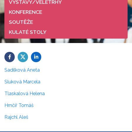
VÝSTAVY/VELETRHY
KONFERENCE
SOUTĚŽE
KULATÉ STOLY
Sadílková Aneta
Sluková Marcela
Tlaskalová Helena
Hrnčíř Tomáš
Rajchl Aleš