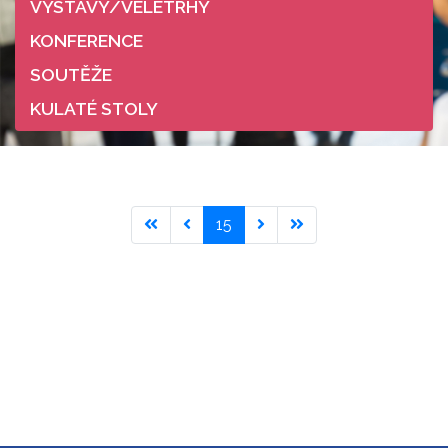
VÝSTAVY/VELETRHY
KONFERENCE
SOUTĚŽE
KULATÉ STOLY
15