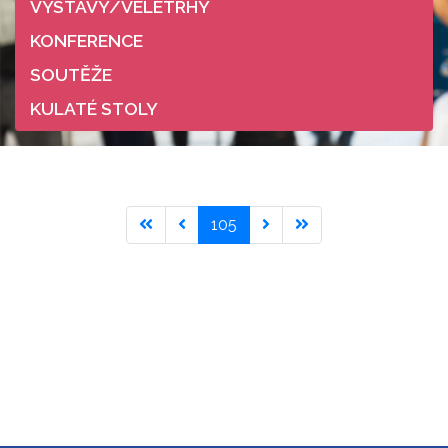
VÝSTAVY/VELETRHY
KONFERENCE
SOUTĚŽE
KULATÉ STOLY
105