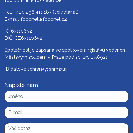
108 00 Praha 10-Malešice
Tel.:
+420 296 411 187
(sekretariát)
E-mail:
foodnet@foodnet.cz
IČ: 63110652
DIČ: CZ63110652
Společnost je zapsaná ve spolkovém rejstříku vedeném
Městským soudem v Praze pod sp. zn. L 58921.
ID datové schránky: snrmxu3
Napište nám