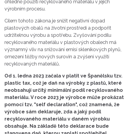
ohledně použití recyklovaného materiálu v jejich
výrobním procesu.
Cílem tohoto zákona je snížit negativní dopad
plastových obalů na životní prostředí a podpořit
udržitelnou výrobu a spotřebu. Zvyšování podílu
recyklovaného materiálu v plastových obalech má
významný vliv na snižování emisí skleníkových plynů,
omezení těžby nových surovin a zvýšení využití
recyklovaných materiálů.
Od 1. ledna 2023 začala v platit ve Španělsku tzv.
plastic tax, což je daň na výrobky z plastů, které
neobsahují určitý minimální podíl recyklovaného
materiálu. V roce 2023 je výrobce může prokázat
pomocí tzv. "self declaration", což znamená, že
výrobce sám deklaruje, zda a jaký podíl
recyklovaného materiálu v daném výrobku
obsahuje. Na základě této deklarace bude
stanovena daň, kterou zaplatí spotřebitel.