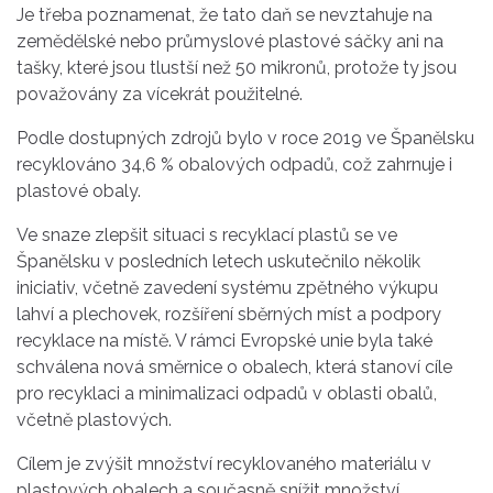
Je třeba poznamenat, že tato daň se nevztahuje na
zemědělské nebo průmyslové plastové sáčky ani na
tašky, které jsou tlustší než 50 mikronů, protože ty jsou
považovány za vícekrát použitelné.
Podle dostupných zdrojů bylo v roce 2019 ve Španělsku
recyklováno 34,6 % obalových odpadů, což zahrnuje i
plastové obaly.
Ve snaze zlepšit situaci s recyklací plastů se ve
Španělsku v posledních letech uskutečnilo několik
iniciativ, včetně zavedení systému zpětného výkupu
lahví a plechovek, rozšíření sběrných míst a podpory
recyklace na místě. V rámci Evropské unie byla také
schválena nová směrnice o obalech, která stanoví cíle
pro recyklaci a minimalizaci odpadů v oblasti obalů,
včetně plastových.
Cílem je zvýšit množství recyklovaného materiálu v
plastových obalech a současně snížit množství