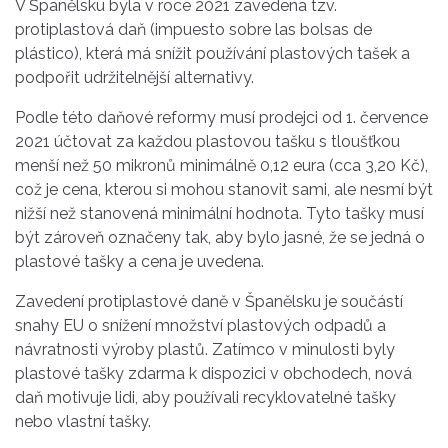
V Španělsku byla v roce 2021 zavedena tzv.
protiplastová daň (impuesto sobre las bolsas de
plástico), která má snížit používání plastových tašek a
podpořit udržitelnější alternativy.
Podle této daňové reformy musí prodejci od 1. července
2021 účtovat za každou plastovou tašku s tloušťkou
menší než 50 mikronů minimálně 0,12 eura (cca 3,20 Kč),
což je cena, kterou si mohou stanovit sami, ale nesmí být
nižší než stanovená minimální hodnota. Tyto tašky musí
být zároveň označeny tak, aby bylo jasné, že se jedná o
plastové tašky a cena je uvedena.
Zavedení protiplastové daně v Španělsku je součástí
snahy EU o snížení množství plastových odpadů a
návratnosti výroby plastů. Zatímco v minulosti byly
plastové tašky zdarma k dispozici v obchodech, nová
daň motivuje lidi, aby používali recyklovatelné tašky
nebo vlastní tašky.