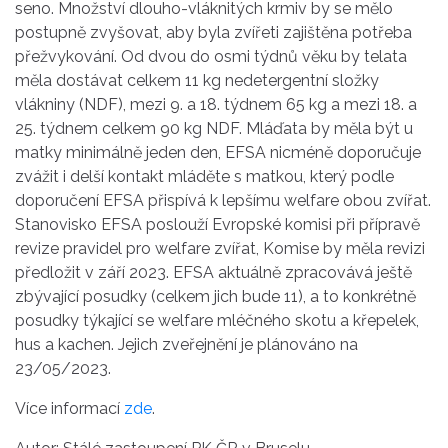
seno. Množství dlouho-vláknitých krmiv by se mělo
postupně zvyšovat, aby byla zvířeti zajištěna potřeba
přežvykování. Od dvou do osmi týdnů věku by telata
měla dostávat celkem 11 kg nedetergentní složky
vlákniny (NDF), mezi 9. a 18. týdnem 65 kg a mezi 18. a
25. týdnem celkem 90 kg NDF. Mláďata by měla být u
matky minimálně jeden den, EFSA nicméně doporučuje
zvážit i delší kontakt mláděte s matkou, který podle
doporučení EFSA přispívá k lepšímu welfare obou zvířat.
Stanovisko EFSA poslouží Evropské komisi při přípravě
revize pravidel pro welfare zvířat, Komise by měla revizi
předložit v září 2023. EFSA aktuálně zpracovává ještě
zbývající posudky (celkem jich bude 11), a to konkrétně
posudky týkající se welfare mléčného skotu a křepelek,
hus a kachen. Jejich zveřejnění je plánováno na
23/05/2023.
Více informací
zde
.