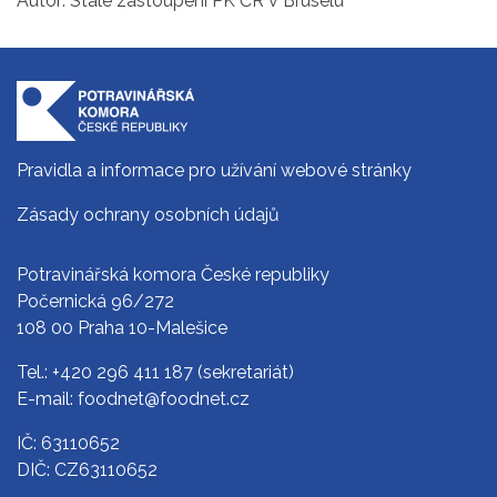
Autor: Stálé zastoupení PK ČR v Bruselu
Pravidla a informace pro užívání webové stránky
Zásady ochrany osobních údajů
Potravinářská komora České republiky
Počernická 96/272
108 00 Praha 10-Malešice
Tel.:
+420 296 411 187
(sekretariát)
E-mail:
foodnet@foodnet.cz
IČ: 63110652
DIČ: CZ63110652