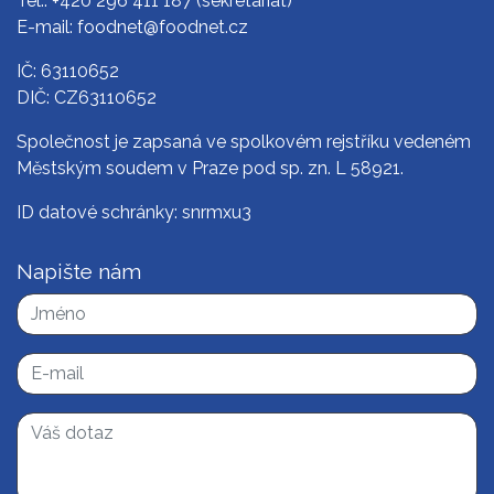
Tel.:
+420 296 411 187
(sekretariát)
E-mail:
foodnet@foodnet.cz
IČ: 63110652
DIČ: CZ63110652
Společnost je zapsaná ve spolkovém rejstříku vedeném
Městským soudem v Praze pod sp. zn. L 58921.
ID datové schránky: snrmxu3
Napište nám