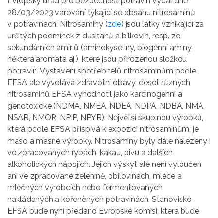
Evropský úřad pro bezpečnost potravin vydal dne
28/03/2023 varování týkající se obsahu nitrosaminů
v potravinách. Nitrosaminy (
zde
) jsou látky vznikající za
určitých podmínek z dusitanů a bílkovin, resp. ze
sekundárních aminů (aminokyseliny, biogenní aminy,
některá aromata aj.), které jsou přirozenou složkou
potravin. Vystavení spotřebitelů nitrosaminům podle
EFSA ale vyvolává zdravotní obavy, deset různých
nitrosaminů EFSA vyhodnotil jako karcinogenní a
genotoxické (NDMA, NMEA, NDEA, NDPA, NDBA, NMA,
NSAR, NMOR, NPIP, NPYR). Největší skupinou výrobků,
která podle EFSA přispívá k expozici nitrosaminům, je
maso a masné výrobky. Nitrosaminy byly dále nalezeny i
ve zpracovaných rybách, kakau, pivu a dalších
alkoholických nápojích. Jejich výskyt ale není vyloučen
ani ve zpracované zelenině, obilovinách, mléce a
mléčných výrobcích nebo fermentovaných,
nakládaných a kořeněných potravinách. Stanovisko
EFSA bude nyní předáno Evropské komisi, která bude