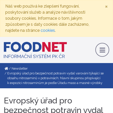
×
Náš web používá ke zlepšení fungování,
poskytování služeb a analýze návštěvnosti
soubory cookies. Informace o tom, jakým
způsobem je s daty cookies dále zacházeno,
najdete na stránce
cookies
.
Newsletter
Evropský úřad pro bezpečnost potravin vydal varování týkající se
obsahu nitrosaminů v potravinách; hlavní skupinou přispívající
k expozici nitrosaminům je podle Úřadu maso a masné výrobky
Evropský úřad pro
bezpečnost potravin vydal