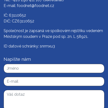
E-mail:
foodnet@foodnet.cz
IČ: 63110652
DIČ: CZ63110652
Společnost je zapsaná ve spolkovém rejstříku vedeném
Městským soudem v Praze pod sp. zn. L 58921.
ID datové schránky: snrmxu3
Napište nám