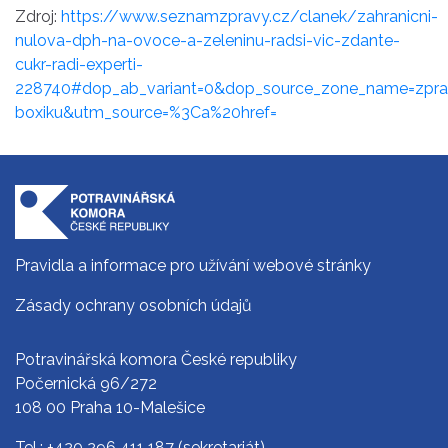
Zdroj:
https://www.seznamzpravy.cz/clanek/zahranicni-
nulova-dph-na-ovoce-a-zeleninu-radsi-vic-zdante-
cukr-radi-experti-
228740#dop_ab_variant=0&dop_source_zone_name=zpr
boxiku&utm_source=%3Ca%20href=
Pravidla a informace pro užívání webové stránky
Zásady ochrany osobních údajů
Potravinářská komora České republiky
Počernická 96/272
108 00 Praha 10-Malešice
Tel.:
+420 296 411 187
(sekretariát)