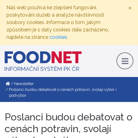
×
Náš web používá ke zlepšení fungování,
poskytování služeb a analýze návštěvnosti
soubory cookies. Informace o tom, jakým
způsobem je s daty cookies dále zacházeno,
najdete na stránce
cookies
.
Newsletter
Poslanci budou debatovat o cenách potravin, svolají výbor i
podvýbor
Poslanci budou debatovat o
cenách potravin, svolají