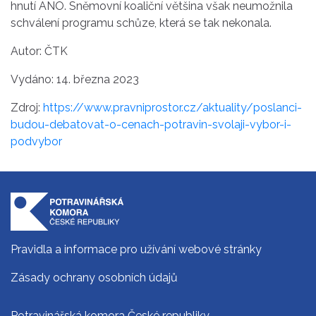
hnutí ANO. Sněmovní koaliční většina však neumožnila
schválení programu schůze, která se tak nekonala.
Autor: ČTK
Vydáno: 14. března 2023
Zdroj:
https://www.pravniprostor.cz/aktuality/poslanci-
budou-debatovat-o-cenach-potravin-svolaji-vybor-i-
podvybor
Pravidla a informace pro užívání webové stránky
Zásady ochrany osobních údajů
Potravinářská komora České republiky