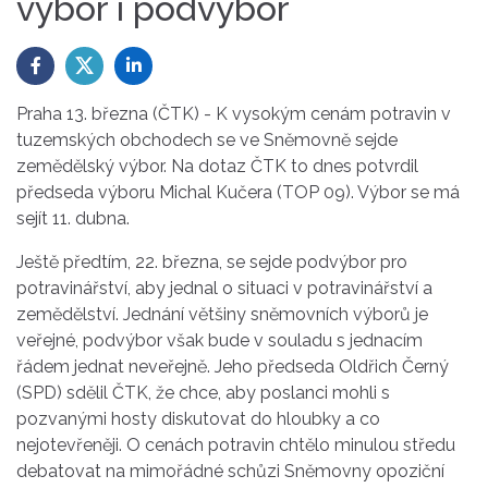
výbor i podvýbor
Praha 13. března (ČTK) - K vysokým cenám potravin v
tuzemských obchodech se ve Sněmovně sejde
zemědělský výbor. Na dotaz ČTK to dnes potvrdil
předseda výboru Michal Kučera (TOP 09). Výbor se má
sejít 11. dubna.
Ještě předtím, 22. března, se sejde podvýbor pro
potravinářství, aby jednal o situaci v potravinářství a
zemědělství. Jednání většiny sněmovních výborů je
veřejné, podvýbor však bude v souladu s jednacím
řádem jednat neveřejně. Jeho předseda Oldřich Černý
(SPD) sdělil ČTK, že chce, aby poslanci mohli s
pozvanými hosty diskutovat do hloubky a co
nejotevřeněji. O cenách potravin chtělo minulou středu
debatovat na mimořádné schůzi Sněmovny opoziční