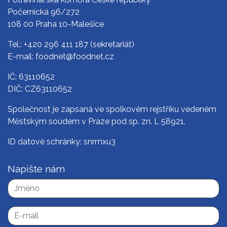
Počernická 96/272
108 00 Praha 10-Malešice
Tel.:
+420 296 411 187
(sekretariát)
E-mail:
foodnet@foodnet.cz
IČ: 63110652
DIČ: CZ63110652
Společnost je zapsaná ve spolkovém rejstříku vedeném
Městským soudem v Praze pod sp. zn. L 58921.
ID datové schránky: snrmxu3
Napište nám