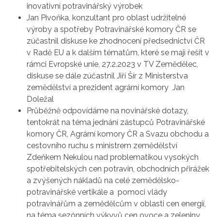
inovativní potravinářský výrobek
Jan Pivoňka, konzultant pro oblast udržitelné
výroby a spotřeby Potravinářské komory ČR se
zúčastnil diskuse ke zhodnocení předsednictví ČR
v Radě EU a k dalším tématům, které se mají řešit v
rámci Evropské unie, 27.2.2023 v TV Zemědělec,
diskuse se dále zúčastnil Jiří Šír z Ministerstva
zemědělství a prezident agrární komory Jan
Doležal
Průběžně odpovídáme na novinářské dotazy,
tentokrát na téma jednání zástupců Potravinářské
komory ČR, Agrární komory ČR a Svazu obchodu a
cestovního ruchu s ministrem zemědělství
Zdeňkem Nekulou nad problematikou vysokých
spotřebitelských cen potravin, obchodních přirážek
a zvýšených nákladů na celé zemědělsko-
potravinářské vertikále a pomoci vlády
potravinářům a zemědělcům v oblasti cen energií,
na téma sezónních výkyvů cen ovoce a zeleniny