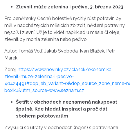
Zlevnit může zelenina i pečivo, 3. března 2023
Pro peněženky Čechů bolestivě rychlý růst potravin by
měl v nadcházejících měsících zbrzdit, některé potraviny
nejspíš i zlevní. Už je to vidět například u másla či oleje,
zlevnit by mohla zelenina nebo pečivo.
Autor: Tomáš Volf, Jakub Svoboda, Ivan Blažek, Petr
Marek
Zdroj:
https://www.novinky.cz/clanek/ekonomika-
zlevnit-muze-zelenina-i-pecivo-
40424491#dop_ab_variant=0&dop_source_zone_name=no
boxiku&utm_source=www.seznam.cz
Šetřit v obchodech neznamená nakupovat
špatně. Kde hledat inspiraci a proč dát
sbohem polotovarům
Zvyšující se útraty v obchodech (nejen) s potravinami