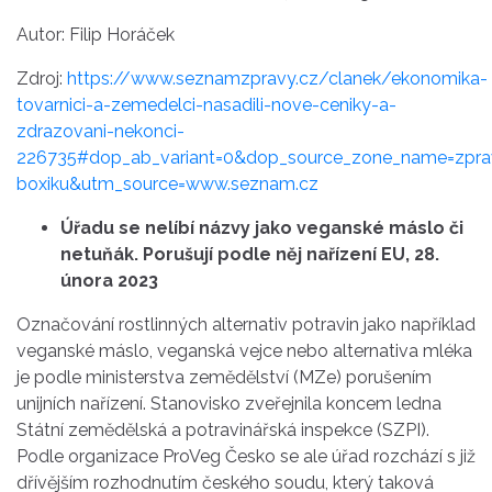
Autor: Filip Horáček
Zdroj:
https://www.seznamzpravy.cz/clanek/ekonomika-
tovarnici-a-zemedelci-nasadili-nove-ceniky-a-
zdrazovani-nekonci-
226735#dop_ab_variant=0&dop_source_zone_name=zpra
boxiku&utm_source=www.seznam.cz
Úřadu se nelíbí názvy jako veganské máslo či
netuňák. Porušují podle něj nařízení EU, 28.
února 2023
Označování rostlinných alternativ potravin jako například
veganské máslo, veganská vejce nebo alternativa mléka
je podle ministerstva zemědělství (MZe) porušením
unijních nařízení. Stanovisko zveřejnila koncem ledna
Státní zemědělská a potravinářská inspekce (SZPI).
Podle organizace ProVeg Česko se ale úřad rozchází s již
dřívějším rozhodnutím českého soudu, který taková