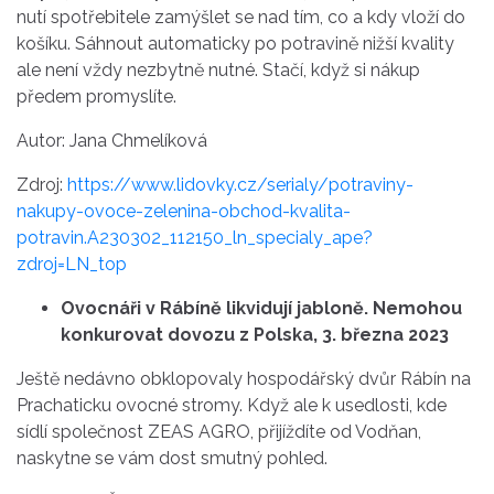
nutí spotřebitele zamýšlet se nad tím, co a kdy vloží do
košíku. Sáhnout automaticky po potravině nižší kvality
ale není vždy nezbytně nutné. Stačí, když si nákup
předem promyslíte.
Autor: Jana Chmelíková
Zdroj:
https://www.lidovky.cz/serialy/potraviny-
nakupy-ovoce-zelenina-obchod-kvalita-
potravin.A230302_112150_ln_specialy_ape?
zdroj=LN_top
Ovocnáři v Rábíně likvidují jabloně. Nemohou
konkurovat dovozu z Polska, 3. března 2023
Ještě nedávno obklopovaly hospodářský dvůr Rábín na
Prachaticku ovocné stromy. Když ale k usedlosti, kde
sídlí společnost ZEAS AGRO, přijíždíte od Vodňan,
naskytne se vám dost smutný pohled.