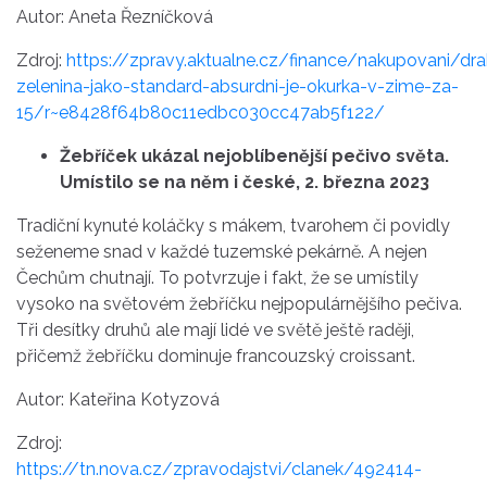
Autor: Aneta Řezníčková
Zdroj:
https://zpravy.aktualne.cz/finance/nakupovani/dr
zelenina-jako-standard-absurdni-je-okurka-v-zime-za-
15/r~e8428f64b80c11edbc030cc47ab5f122/
Žebříček ukázal nejoblíbenější pečivo světa.
Umístilo se na něm i české, 2. března 2023
Tradiční kynuté koláčky s mákem, tvarohem či povidly
seženeme snad v každé tuzemské pekárně. A nejen
Čechům chutnají. To potvrzuje i fakt, že se umístily
vysoko na světovém žebříčku nejpopulárnějšího pečiva.
Tři desítky druhů ale mají lidé ve světě ještě raději,
přičemž žebříčku dominuje francouzský croissant.
Autor: Kateřina Kotyzová
Zdroj:
https://tn.nova.cz/zpravodajstvi/clanek/492414-