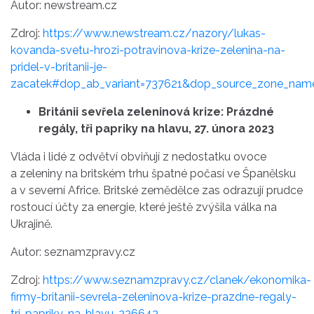
Autor: newstream.cz
Zdroj:
https://www.newstream.cz/nazory/lukas-
kovanda-svetu-hrozi-potravinova-krize-zelenina-na-
pridel-v-britanii-je-
zacatek#dop_ab_variant=737621&dop_source_zone_name
Británii sevřela zeleninová krize: Prázdné
regály, tři papriky na hlavu, 27. února 2023
Vláda i lidé z odvětví obviňují z nedostatku ovoce
a zeleniny na britském trhu špatné počasí ve Španělsku
a v severní Africe. Britské zemědělce zas odrazují prudce
rostoucí účty za energie, které ještě zvýšila válka na
Ukrajině.
Autor: seznamzpravy.cz
Zdroj:
https://www.seznamzpravy.cz/clanek/ekonomika-
firmy-britanii-sevrela-zeleninova-krize-prazdne-regaly-
tri-papriky-na-hlavu-226642