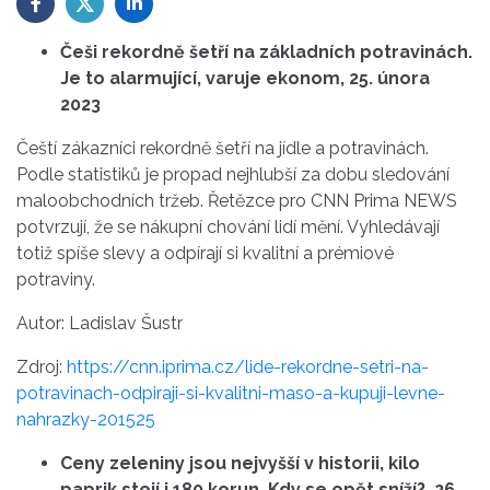
Češi rekordně šetří na základních potravinách.
Je to alarmující, varuje ekonom, 25. února
2023
Čeští zákazníci rekordně šetří na jídle a potravinách.
Podle statistiků je propad nejhlubší za dobu sledování
maloobchodních tržeb. Řetězce pro CNN Prima NEWS
potvrzují, že se nákupní chování lidí mění. Vyhledávají
totiž spíše slevy a odpírají si kvalitní a prémiové
potraviny.
Autor: Ladislav Šustr
Zdroj:
https://cnn.iprima.cz/lide-rekordne-setri-na-
potravinach-odpiraji-si-kvalitni-maso-a-kupuji-levne-
nahrazky-201525
Ceny zeleniny jsou nejvyšší v historii, kilo
paprik stojí i 180 korun. Kdy se opět sníží?, 26.