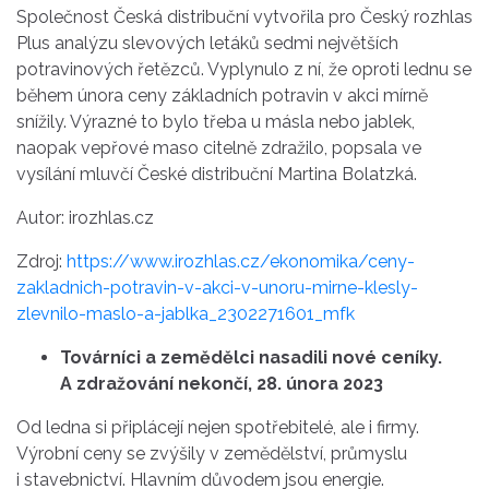
Společnost Česká distribuční vytvořila pro Český rozhlas
Plus analýzu slevových letáků sedmi největších
potravinových řetězců. Vyplynulo z ní, že oproti lednu se
během února ceny základních potravin v akci mírně
snížily. Výrazné to bylo třeba u másla nebo jablek,
naopak vepřové maso citelně zdražilo, popsala ve
vysílání mluvčí České distribuční Martina Bolatzká.
Autor: irozhlas.cz
Zdroj:
https://www.irozhlas.cz/ekonomika/ceny-
zakladnich-potravin-v-akci-v-unoru-mirne-klesly-
zlevnilo-maslo-a-jablka_2302271601_mfk
Továrníci a zemědělci nasadili nové ceníky.
A zdražování nekončí, 28. února 2023
Od ledna si připlácejí nejen spotřebitelé, ale i firmy.
Výrobní ceny se zvýšily v zemědělství, průmyslu
i stavebnictví. Hlavním důvodem jsou energie.