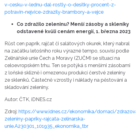
v-cesku-v-lednu-dal-rostly-o-desitky-procent-z-
potravin-nejvice-zdrazily-brambory-a-vejce
Co zdražilo zeleninu? Menší zásoby a skleníky
odstavené kvůli cenám energií, 1. března 2023
Růst cen paprik, rajčat či salátových okurek, který nabral
na začátku letošního roku výrazné tempo, souvisí podle
Zelinářské unie Čech a Moravy (ZUČM) se situací na
celoevropském trhu. Ten se potýká s menšími zásobami
z loňské sklizně i omezenou produkcí čerstvé zeleniny
ze skleníků. Částečně vzrostly i náklady na pěstování a
skladování zeleniny.
Autor: ČTK, iDNES.cz
Zdroj:
https://www.idnes.cz/ekonomika/domaci/zdrazov
zeleniny-papriky-rajcata-zelinarska-
unie.A230301_101935_ekonomika_tbr