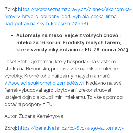
Zdroj:
https://www.seznamzpravy.cz/clanek/ekonomika-
firmy-v-bitve-o-oblibeny-dort-vyhrala-ceska-firma-
nad-potravinarskym-kolosem-226681
Automaty na maso, vejce z volných chovů i
mléko za 16 korun. Produkty malých farem,
které vznikly díky dotacím z EU, 28. února 2023
Josef Stehlík je farmář, který hospodaří na vlastním
statku na Berounsku, prodává zde například mléčné
výrobky. Kromě toho hájí zájmy malých farmářů
v
Asociaci soukromého zemědělství.
Nedávno na své
farmě vybudoval agro ubytování, zrekonstruoval
ustájení dojnic a koupil mini mlékárnu. To vše s pomocí
dotační podpory z EU.
Autor: Zuzana Keményová
Zdroj:
https://benative.hn.cz/c1-67174590-automaty-