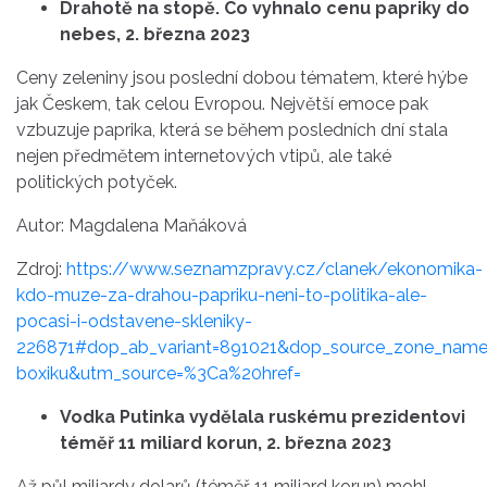
Drahotě na stopě. Co vyhnalo cenu papriky do
nebes, 2. března 2023
Ceny zeleniny jsou poslední dobou tématem, které hýbe
jak Českem, tak celou Evropou. Největší emoce pak
vzbuzuje paprika, která se během posledních dní stala
nejen předmětem internetových vtipů, ale také
politických potyček.
Autor: Magdalena Maňáková
Zdroj:
https://www.seznamzpravy.cz/clanek/ekonomika-
kdo-muze-za-drahou-papriku-neni-to-politika-ale-
pocasi-i-odstavene-skleniky-
226871#dop_ab_variant=891021&dop_source_zone_name
boxiku&utm_source=%3Ca%20href=
Vodka Putinka vydělala ruskému prezidentovi
téměř 11 miliard korun, 2. března 2023
Až půl miliardy dolarů (téměř 11 miliard korun) mohl