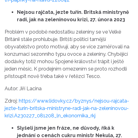
Nejsou rajčata, jezte tuřín. Britská ministryně
radí, jak na zeleninovou krizi, 27. února 2023
Problém v podobě nedostatku zeleniny se ve Velké
Británii stále prohlubuje. Britští politici tamější
obyvatelstvo proto motivují, aby se více zaměřovali na
konzumaci sezonního typu ovoce a zeleniny. Chybějící
dodávky totiž mohou Spojené království trápit i ještě
jeden měsíc. K prodejním omezením se proto rozhodli
přistoupit nově třeba také v řetězci Tesco.
Autor: Jiří Lacina
Zdroj:
https://www.lidovky.cz/byznys/nejsou-rajcata-
jezte-turin-britska-ministryne-radi-jak-na-zeleninovou-
krizi.A230227_081208_ln_ekonomika_rkj
Slyšeli jsme jen fráze, ne důvody, říká k
jednání o cenách cukru ministr Nekula, 27.