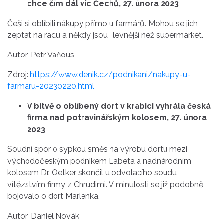
chce čím dál víc Čechů, 27. února 2023
Češi si oblíbili nákupy přímo u farmářů. Mohou se jich
zeptat na radu a někdy jsou i levnější než supermarket.
Autor: Petr Vaňous
Zdroj:
https://www.denik.cz/podnikani/nakupy-u-
farmaru-20230220.html
V bitvě o oblíbený dort v krabici vyhrála česká
firma nad potravinářským kolosem, 27. února
2023
Soudní spor o sypkou směs na výrobu dortu mezi
východočeským podnikem Labeta a nadnárodním
kolosem Dr. Oetker skončil u odvolacího soudu
vítězstvím firmy z Chrudimi. V minulosti se již podobně
bojovalo o dort Marlenka.
Autor: Daniel Novák