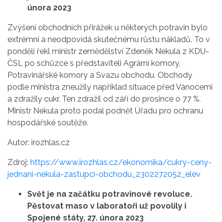
února 2023
Zvýšení obchodních přirážek u některých potravin bylo
extrémní a neodpovídá skutečnému růstu nákladů. To v
pondělí řekl ministr zemědělství Zdeněk Nekula z KDU-
ČSL po schůzce s představiteli Agrární komory,
Potravinářské komory a Svazu obchodu. Obchody
podle ministra zneužily například situace před Vánocemi
a zdražily cukr. Ten zdražil od září do prosince o 77 %.
Ministr Nekula proto podal podnět Úřadu pro ochranu
hospodářské soutěže.
Autor: irozhlas.cz
Zdroj:
https://www.irozhlas.cz/ekonomika/cukry-ceny-
jednani-nekula-zastupci-obchodu_2302272052_elev
Svět je na začátku potravinové revoluce.
Pěstovat maso v laboratoři už povolily i
Spojené státy, 27. února 2023