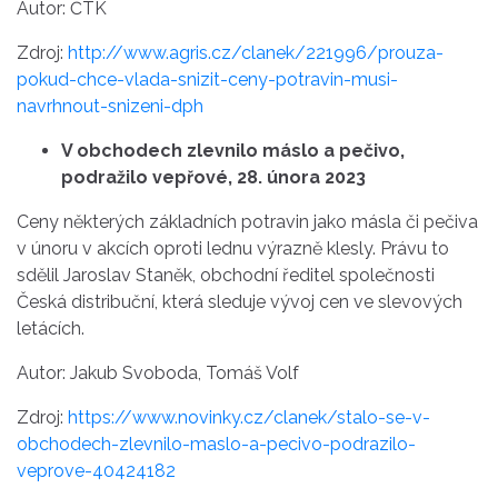
Autor: ČTK
Zdroj:
http://www.agris.cz/clanek/221996/prouza-
pokud-chce-vlada-snizit-ceny-potravin-musi-
navrhnout-snizeni-dph
V obchodech zlevnilo máslo a pečivo,
podražilo vepřové, 28. února 2023
Ceny některých základních potravin jako másla či pečiva
v únoru v akcích oproti lednu výrazně klesly. Právu to
sdělil Jaroslav Staněk, obchodní ředitel společnosti
Česká distribuční, která sleduje vývoj cen ve slevových
letácích.
Autor: Jakub Svoboda, Tomáš Volf
Zdroj:
https://www.novinky.cz/clanek/stalo-se-v-
obchodech-zlevnilo-maslo-a-pecivo-podrazilo-
veprove-40424182