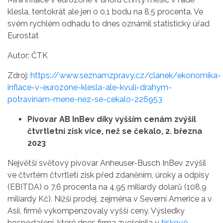
klesla, tentokrát ale jen o 0,1 bodu na 8,5 procenta. Ve
svém rychlém odhadu to dnes oznámil statistický úřad
Eurostat
Autor: ČTK
Zdroj:
https://www.seznamzpravy.cz/clanek/ekonomika-
inflace-v-eurozone-klesla-ale-kvuli-drahym-
potravinam-mene-nez-se-cekalo-226953
Pivovar AB InBev díky vyšším cenám zvýšil
čtvrtletní zisk více, než se čekalo, 2. března
2023
Největší světový pivovar Anheuser-Busch InBev zvýšil
ve čtvrtém čtvrtletí zisk před zdaněním, úroky a odpisy
(EBITDA) o 7,6 procenta na 4,95 miliardy dolarů (108,9
miliardy Kč). Nižší prodej, zejména v Severní Americe a v
Asii, firmě vykompenzovaly vyšší ceny. Výsledky
hospodaření, které dnes firma zveřejnila v
tiskové