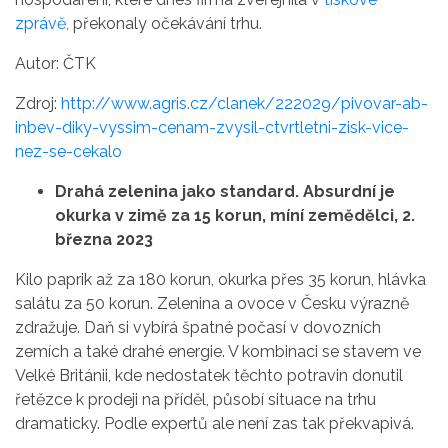
zprávě,
překonaly očekávání trhu.
Autor: ČTK
Zdroj:
http://www.agris.cz/clanek/222029/pivovar-ab-
inbev-diky-vyssim-cenam-zvysil-ctvrtletni-zisk-vice-
nez-se-cekalo
Drahá zelenina jako standard. Absurdní je
okurka v zimě za 15 korun, míní zemědělci, 2.
března 2023
Kilo paprik až za 180 korun, okurka přes 35 korun, hlávka
salátu za 50 korun. Zelenina a ovoce v Česku výrazně
zdražuje. Daň si vybírá špatné počasí v dovozních
zemích a také drahé energie. V kombinaci se stavem ve
Velké Británii, kde nedostatek těchto potravin donutil
řetězce k prodeji na příděl, působí situace na trhu
dramaticky. Podle expertů ale není zas tak překvapivá.