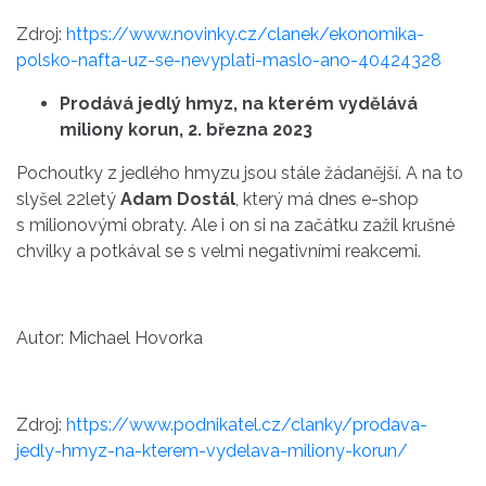
Zdroj:
https://www.novinky.cz/clanek/ekonomika-
polsko-nafta-uz-se-nevyplati-maslo-ano-40424328
Prodává jedlý hmyz, na kterém vydělává
miliony korun, 2. března 2023
Pochoutky z jedlého hmyzu jsou stále žádanější. A na to
slyšel 22letý
Adam Dostál
, který má dnes e-shop
s milionovými obraty. Ale i on si na začátku zažil krušné
chvilky a potkával se s velmi negativními reakcemi.
Autor: Michael Hovorka
Zdroj:
https://www.podnikatel.cz/clanky/prodava-
jedly-hmyz-na-kterem-vydelava-miliony-korun/