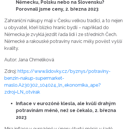
Německu, Polsku nebo na Slovensku?
Porovnali jsme ceny, 2. března 2023
Zahraniční nákupy mají v Česku velkou tradici, a to nejen
u obyvatel, kteří blízko hranic bydlí – například do
Německa je zvyklá jezdit řada lidí i ze středních Čech.
Německé a rakouské potraviny navíc měly pověst vyšší
kvality.
Autor: Jana Chmelíková
Zdroj:
https://www.lidovky.cz/byznys/potraviny-
benzin-nakup-supermarket-
maslo.A230302_104024_ln_ekonomika_ape?
zdroj=LN_otvirak
Inflace v eurozóně klesla, ale kvůli drahým
potravinám méně, než se čekalo, 2. března
2023
Míra inflace v eurozóně v únoru čtvrtý měsíc v řadě