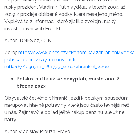
ruský prezident Vladimir Putin vydělat v letech 2004 až
2019 z prodeje oblíbené vodky, která nese jeho jméno.
Vyplývá to z informací, které zjistil a zveřejnil ruský
investigativní web Projekt.
Autor: iDNES.cz, ČTK
Zdroj:
https://www.idnes.cz/ekonomika/zahranicni/vodk
putinka-putin-zisky-nemovitosti-
miliardy.A230301_160733_eko-zahranicni_vebe
Polsko: nafta už se nevyplatí, máslo ano, 2.
března 2023
Obyvatelé českého příhraničí jezdí k polským sousedům
nakupovat hlavně potraviny, které jsou často levnější než
u nás. Zajímavý je pořád ještě nákup benzinu, ale už ne
nafty.
Autor: Vladislav Prouza, Právo