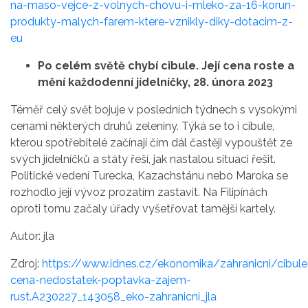
na-maso-vejce-z-volnych-chovu-i-mleko-za-16-korun-
produkty-malych-farem-ktere-vznikly-diky-dotacim-z-
eu
Po celém světě chybí cibule. Její cena roste a
mění každodenní jídelníčky, 28. února 2023
Téměř celý svět bojuje v posledních týdnech s vysokými
cenami některých druhů zeleniny. Týká se to i cibule,
kterou spotřebitelé začínají čím dál častěji vypouštět ze
svých jídelníčků a státy řeší, jak nastalou situaci řešit.
Politické vedení Turecka, Kazachstánu nebo Maroka se
rozhodlo její vývoz prozatím zastavit. Na Filipínách
oproti tomu začaly úřady vyšetřovat tamější kartely.
Autor: jla
Zdroj:
https://www.idnes.cz/ekonomika/zahranicni/cibule
cena-nedostatek-poptavka-zajem-
rust.A230227_143058_eko-zahranicni_jla