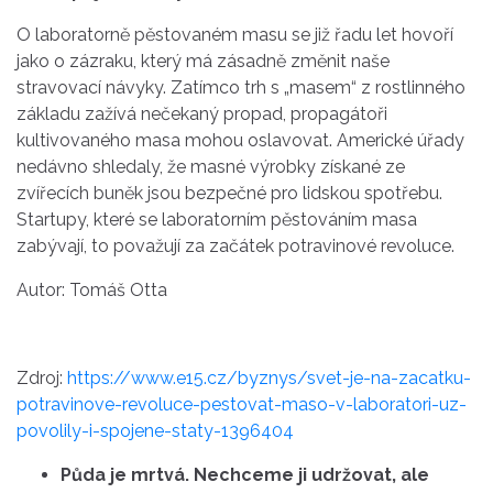
O laboratorně pěstovaném masu se již řadu let hovoří
jako o zázraku, který má zásadně změnit naše
stravovací návyky. Zatímco trh s „masem“ z rostlinného
základu zažívá nečekaný propad, propagátoři
kultivovaného masa mohou oslavovat. Americké úřady
nedávno shledaly, že masné výrobky získané ze
zvířecích buněk jsou bezpečné pro lidskou spotřebu.
Startupy, které se laboratorním pěstováním masa
zabývají, to považují za začátek potravinové revoluce.
Autor: Tomáš Otta
Zdroj:
https://www.e15.cz/byznys/svet-je-na-zacatku-
potravinove-revoluce-pestovat-maso-v-laboratori-uz-
povolily-i-spojene-staty-1396404
Půda je mrtvá. Nechceme ji udržovat, ale