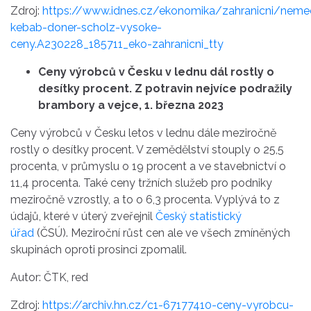
Zdroj:
https://www.idnes.cz/ekonomika/zahranicni/neme
kebab-doner-scholz-vysoke-
ceny.A230228_185711_eko-zahranicni_tty
Ceny výrobců v Česku v lednu dál rostly o
desítky procent. Z potravin nejvíce podražily
brambory a vejce, 1. března 2023
Ceny výrobců v Česku letos v lednu dále meziročně
rostly o desítky procent. V zemědělství stouply o 25,5
procenta, v průmyslu o 19 procent a ve stavebnictví o
11,4 procenta. Také ceny tržních služeb pro podniky
meziročně vzrostly, a to o 6,3 procenta. Vyplývá to z
údajů, které v úterý zveřejnil
Český statistický
úřad
(ČSÚ). Meziroční růst cen ale ve všech zmíněných
skupinách oproti prosinci zpomalil.
Autor: ČTK, red
Zdroj:
https://archiv.hn.cz/c1-67177410-ceny-vyrobcu-