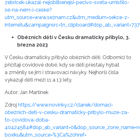
zebricek-ukazal-nejoblibenejsi-pecivo-sveta-umistilo-
se-na-nem-i-ceske?
utm_source=www.seznam.cz&utm_medium=sekce-z-
internetu&campaignsrc=tn_clipboard#dop_ab_variant=7
Obézních dětí v Česku dramaticky přibylo, 3.
března 2023
V Česku dramaticky přibylo obézních dětí. Odborníci to
přičítají covidové době, kdy se děti přestaly hýbat
a změnily se jim i stravovací návyky. Nejhorší čísla
vykazují děti mezi 11 a 13 lety.
Autor: Jan Martínek
Zdroj
https://www.novinky.cz/clanek/domaci-
obeznich-deti-v-cesku-dramaticky-pribylo-muze-za-
to-covidova-doba-
40424584#dop_ab_variant=0&dop_source_zone_name=no
boxiku&utm_source=%3Ca%20href=