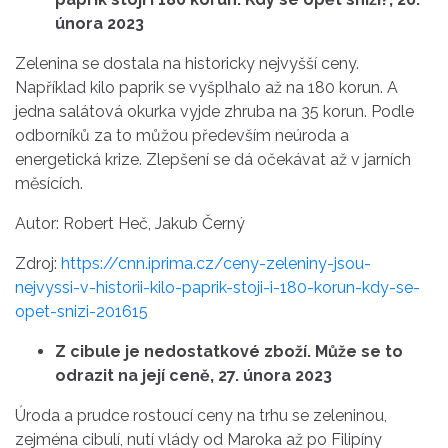
února 2023
Zelenina se dostala na historicky nejvyšší ceny.
Například kilo paprik se vyšplhalo až na 180 korun. A
jedna salátová okurka vyjde zhruba na 35 korun. Podle
odborníků za to můžou především neúroda a
energetická krize. Zlepšení se dá očekávat až v jarních
měsících.
Autor: Robert Heč, Jakub Černý
Zdroj:
https://cnn.iprima.cz/ceny-zeleniny-jsou-
nejvyssi-v-historii-kilo-paprik-stoji-i-180-korun-kdy-se-
opet-snizi-201615
Z cibule je nedostatkové zboží. Může se to
odrazit na její ceně, 27. února 2023
Úroda a prudce rostoucí ceny na trhu se zeleninou,
zejména cibulí, nutí vlády od Maroka až po Filipíny