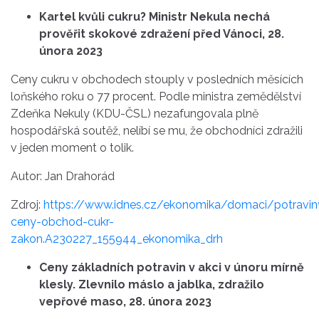
Kartel kvůli cukru? Ministr Nekula nechá
prověřit skokové zdražení před Vánoci, 28.
února 2023
Ceny cukru v obchodech stouply v posledních měsících
loňského roku o 77 procent. Podle ministra zemědělství
Zdeňka Nekuly (KDU-ČSL) nezafungovala plně
hospodářská soutěž, nelíbí se mu, že obchodníci zdražili
v jeden moment o tolik.
Autor: Jan Drahorád
Zdroj:
https://www.idnes.cz/ekonomika/domaci/potravin
ceny-obchod-cukr-
zakon.A230227_155944_ekonomika_drh
Ceny základních potravin v akci v únoru mírně
klesly. Zlevnilo máslo a jablka, zdražilo
vepřové maso, 28. února 2023