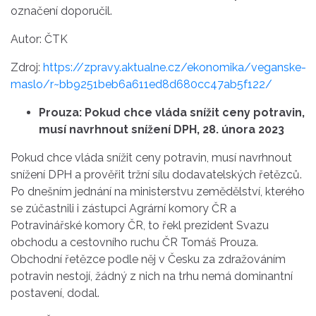
označení doporučil.
Autor: ČTK
Zdroj:
https://zpravy.aktualne.cz/ekonomika/veganske-
maslo/r~bb9251beb6a611ed8d680cc47ab5f122/
Prouza: Pokud chce vláda snížit ceny potravin,
musí navrhnout snížení DPH, 28. února 2023
Pokud chce vláda snížit ceny potravin, musí navrhnout
snížení DPH a prověřit tržní sílu dodavatelských řetězců.
Po dnešním jednání na ministerstvu zemědělství, kterého
se zúčastnili i zástupci Agrární komory ČR a
Potravinářské komory ČR, to řekl prezident Svazu
obchodu a cestovního ruchu ČR Tomáš Prouza.
Obchodní řetězce podle něj v Česku za zdražováním
potravin nestojí, žádný z nich na trhu nemá dominantní
postavení, dodal.