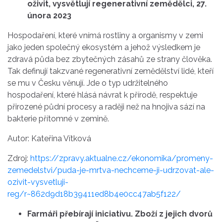
oživit, vysvětlují regenerativní zemědělci, 27.
února 2023
Hospodaření, které vnímá rostliny a organismy v zemi
jako jeden společný ekosystém a jehož výsledkem je
zdravá půda bez zbytečných zásahů ze strany člověka.
Tak definují takzvané regenerativní zemědělství lidé, kteří
se mu v Česku věnují. Jde o typ udržitelného
hospodaření, které hlásá návrat k přírodě, respektuje
přirozené půdní procesy a raději než na hnojiva sází na
bakterie přítomné v zemině.
Autor: Kateřina Vítková
Zdroj:
https://zpravy.aktualne.cz/ekonomika/promeny-
zemedelstvi/puda-je-mrtva-nechceme-ji-udrzovat-ale-
ozivit-vysvetluji-
reg/r~862d9d18b39411ed8b4e0cc47ab5f122/
Farmáři přebírají iniciativu. Zboží z jejich dvorů