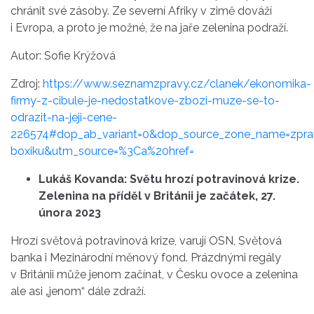
chránit své zásoby. Ze severní Afriky v zimě dováží
i Evropa, a proto je možné, že na jaře zelenina podraží.
Autor: Sofie Krýžová
Zdroj:
https://www.seznamzpravy.cz/clanek/ekonomika-
firmy-z-cibule-je-nedostatkove-zbozi-muze-se-to-
odrazit-na-jeji-cene-
226574#dop_ab_variant=0&dop_source_zone_name=zpr
boxiku&utm_source=%3Ca%20href=
Lukáš Kovanda: Světu hrozí potravinová krize.
Zelenina na příděl v Británii je začátek, 27.
února 2023
Hrozí světová potravinová krize, varují OSN, Světová
banka i Mezinárodní měnový fond. Prázdnými regály
v Británii může jenom začínat, v Česku ovoce a zelenina
ale asi „jenom“ dále zdraží.