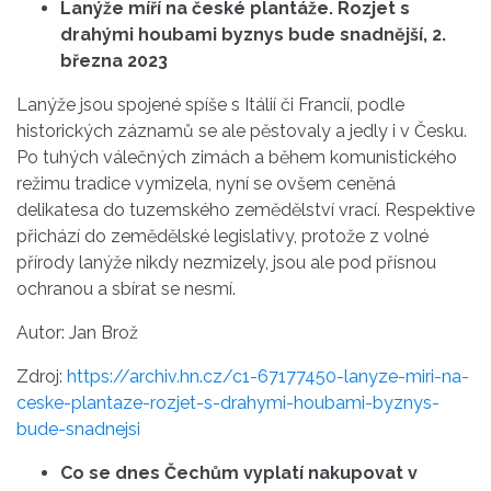
Lanýže míří na české plantáže. Rozjet s
drahými houbami byznys bude snadnější, 2.
března 2023
Lanýže jsou spojené spíše s Itálií či Francií, podle
historických záznamů se ale pěstovaly a jedly i v Česku.
Po tuhých válečných zimách a během komunistického
režimu tradice vymizela, nyní se ovšem ceněná
delikatesa do tuzemského zemědělství vrací. Respektive
přichází do zemědělské legislativy, protože z volné
přírody lanýže nikdy nezmizely, jsou ale pod přísnou
ochranou a sbírat se nesmí.
Autor: Jan Brož
Zdroj:
https://archiv.hn.cz/c1-67177450-lanyze-miri-na-
ceske-plantaze-rozjet-s-drahymi-houbami-byznys-
bude-snadnejsi
Co se dnes Čechům vyplatí nakupovat v