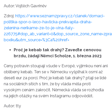
Autor: Vojtěch Gavriněv
Zdroj:
https://www.seznamzpravy.cz/clanek/domaci-
politika-spor-o-leco-havlicka-prekvapila-draha-
zelenina-nerikame-ze-to-je-vina-fialy-
226775#dop_ab_variant=0&dop_source_zone_name=zpra
boxiku&utm_source=%3Ca%20href=
Proč je kebab tak drahý? Zaveďte cenovou
brzdu, žádají Němci Scholze, 1. března 2023
Ceny potravin stoupají všude v Evropě, výjimkou není ani
oblíbený kebab. Ten se v Německu vyšplhal k osmi až
deseti eur za porci. Proč je kebab tak drahý? ptají se lidé
na sociálních sítích s tím, že by vláda měla proti
vysokým cenám zakročit. Německá vláda se rozhodla
na jejich otázky na svém Instagramu odpovědět.
Autor: tty