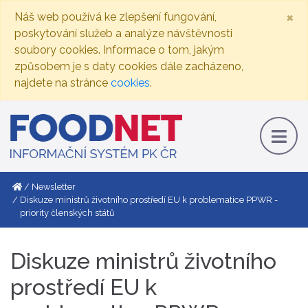
×
Náš web používá ke zlepšení fungování,
poskytování služeb a analýze návštěvnosti
soubory cookies. Informace o tom, jakým
způsobem je s daty cookies dále zacházeno,
najdete na stránce
cookies
.
Newsletter
Diskuze ministrů životního prostředí EU k problematice PPWR -
priority členských států
Diskuze ministrů životního
prostředí EU k