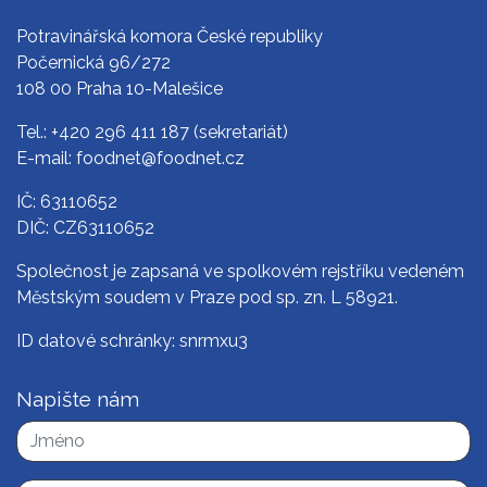
Potravinářská komora České republiky
Počernická 96/272
108 00 Praha 10-Malešice
Tel.:
+420 296 411 187
(sekretariát)
E-mail:
foodnet@foodnet.cz
IČ: 63110652
DIČ: CZ63110652
Společnost je zapsaná ve spolkovém rejstříku vedeném
Městským soudem v Praze pod sp. zn. L 58921.
ID datové schránky: snrmxu3
Napište nám