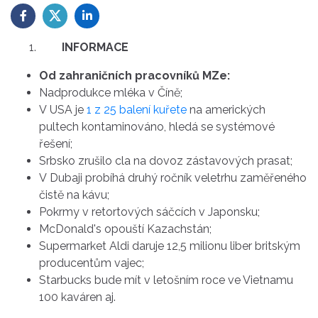
INFORMACE
Od zahraničních pracovníků MZe:
Nadprodukce mléka v Číně;
V USA je
1 z 25 balení kuřete
na amerických
pultech kontaminováno, hledá se systémové
řešení;
Srbsko zrušilo cla na dovoz zástavových prasat;
V Dubaji probíhá druhý ročník veletrhu zaměřeného
čistě na kávu;
Pokrmy v retortových sáčcích v Japonsku;
McDonald's opouští Kazachstán;
Supermarket Aldi daruje 12,5 milionu liber britským
producentům vajec;
Starbucks bude mít v letošním roce ve Vietnamu
100 kaváren aj.