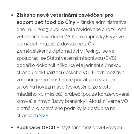
.
Získáno nové veterinární osvědčení pro
export pet food do Číny
– čínská administrativa
dne 10. 1. 2023 publikovala revidované a rozšířené
veterinární osvědčení (VO) pro přípravky k výživě
domácích mazlíčků dovážené z ČR.
Zemědělskému diplomatovi v Pekingu se ve
spolupráci se Státní veterinární správou (SVS)
podařilo dokončit několikaleté jednání s čínskou
stranou o aktualizaci českého VO. Hlavní pozitivní
změnou je možnost nově použít jako vstupní
surovinu hovězí maso (vykostěné, ze skotu
mladšího 30 měsíců), drůbež (pouze konzervovaná
krmiva) a hmyz (larvy bráněnky). Aktuální verze VO
platná pro schválené podniky je dostupná na
stránkách
SVS
Publikace OECD –
„Význam meziodvětvových