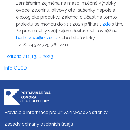
zaměřením zejména na maso, mléčné výrobky,
ovoce, zeleninu, olivový olej, sušenky, nápoje a
ekologické produkty. Zájemci o účast na tomto
projektu se mohou do 31.1.2023 přihlásit
zde
s tím,
že prosím, aby svůj zájem deklarovali rovněž na
bartosova@mze.cz
nebo telefonicky
221812452/725 761 240.
Teritoria ZD_13. 1. 2023
info OECD
Pravidla a informace pro užívání webové stránky
Zásady ochrany osobních údajů