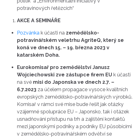
politik“ a „Environmentální iniciativy v
potravinových řetězcích“
AKCE A SEMINÁŘE
Pozvánka
k účasti na
zemědělsko-
potravinářském veletrhu AgriteQ, který se
koná ve dnech 15. – 19. března 2023 v
katarském Doha.
Eurokomisař pro zemědělství Janusz
Wojciechowski zve zástupce firem EU
k účasti
na své
misi do Japonska ve dnech 2.7. –
6.7.2023
za účelem propagace vysoce kvalitních
evropských zemědělsko-potravinářských výrobků.
Komisař v rámci své mise bude řešit jak otázky
vzájemné spolupráce EU – Japonsko, tak i otázek
usnadňování přístupu na trh a zajištění kontaktů
mezi japonskými podniky a podniky EU působícími
v zemědělsko-potravinářském odvětví se