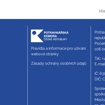
Víc
Potra
republ
Počer
Pravidla a informace pro užívání
108 0
webové stránky
Tel.:
+
Zásady ochrany osobních údajů
E-mai
IČ: 6
DIČ: 
Spole
spolko
Měst