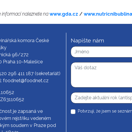
e informací naleznete na
www.gda.cz
/
www.nutricnibublina
Napište nám
vinářská komora České
iky
nická 96/272
0 Praha 10-Malešice
420 296 411 187
(sekretariát)
l:
foodnet@foodnet.cz
3110652
CZ63110652
čnost je zapsaná ve
Potvrzuji, že jsem se seznám
vém rejstříku vedeném
ským soudem v Praze pod