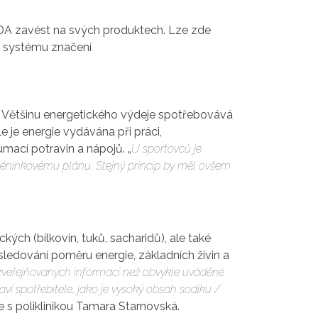
í GDA zavést na svých produktech. Lze zde
ně systému značení
em. Většinu energetického výdeje spotřebovává
e je energie vydávána při práci,
umací potravin a nápojů. „
U sportovců je
 tréninkovému plánu. Stejný princip by měl ovšem
ých (bílkovin, tuků, sacharidů), ale také
sledování poměru energie, základních živin a
r zveřejňovaných informací než obvykle uváděné
aví spotřebitele, jako je vysoký obsah sodíku /
 s poliklinikou Tamara Starnovská.