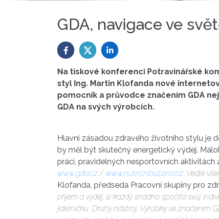
GDA, navigace ve světě 
Na tiskové konferenci Potravinářské komo
styl Ing. Martin Klofanda nové interneto
pomocník a průvodce značením GDA nejen
GDA na svých výrobcích.
Hlavní zásadou zdravého životního stylu je 
by měl být skutečný energetický výdej. Málok
práci, pravidelných nesportovních aktivitách a
www.gda.cz
/
www.nutricnibublina.cz
. Vedle vš
Klofanda, předseda Pracovní skupiny pro zdra
příjem a výdej, si každý snadno spočítá svůj in
jídelníčku.
Druhý nástroj, Výrobky se značením 