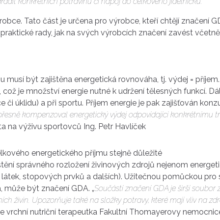
adit konkrétních potravinu či nápoj do celkového jídelníčku.
“
výrobce. Tato část je určena pro výrobce, kteří chtějí značen
 praktické rady, jak na svých výrobcích značení zavést včet
u musí být zajištěna energetická rovnováha, tj. výdej = příj
ož je množství energie nutné k udržení tělesných funkcí. Dál
 či úklidu) a při sportu. Příjem energie je pak zajišťován konz
aby přesně kompenzoval energetický výdej odpovídající konkrétnímu
ista na výživu sportovců Ing. Petr Havlíček
lkového energetického příjmu stejně důležité
tění správného rozložení živinových zdrojů nejenom energetick
 látek, stopových prvků a dalších). Užitečnou pomůckou pro 
ka, může být značení GDA. „
So
učástí značení GDA je širší soubo
h živin. Upozorňuje také na složky potravy, které mají vliv na zdr
e vrchní nutriční terapeutka Fakultní Thomayerovy nemocnice