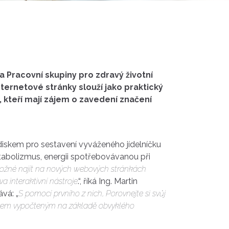
a Pracovní skupiny pro zdravý životní
internetové stránky slouží jako praktický
kteří mají zájem o zavedení značení
diskem pro sestavení vyváženého jídelníčku
etabolizmus, energii spotřebovávanou při
ožné najít na nových webových stránkách
a interaktivní nástroje
.“, říká Ing. Martin
vá: „
S pomocí prvního z nich, Porovnejte si svůj
říjmem vypočteným na základě obvyklého