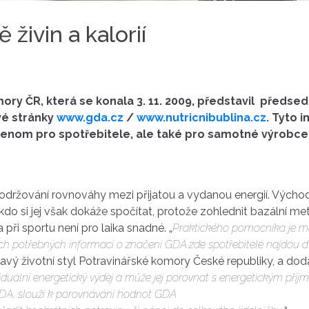
živin a kalorií
ry ČR, která se konala 3. 11. 2009, představil předsed
vé stránky
www.gda.cz
/
www.nutricnibublina.cz
. Tyto 
om pro spotřebitele, ale také pro samotné výrobce, 
dodržování rovnováhy mezi přijatou a vydanou energií. Výcho
do si jej však dokáže spočítat, protože zohlednit bazální m
 při sportu není pro laika snadné. „
Praktického pomocníka je m
ech potřebných informací o značení GDA zde spotřebitelé najdou dv
vý životní styl Potravinářské komory České republiky, a dodá
dividuální energetický výdej a může jej porovnat s energetickým p
GDA, slouží k porovnávání hodnot GDA