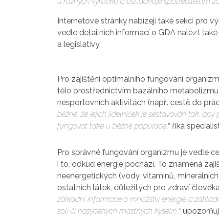
u různých výrobků a usnadňuje spotřebitelům zař
Internetové stránky nabízejí také sekci pro 
vedle detailních informací o GDA nalézt také
a legislativy.
Pro zajištění optimálního fungování organizm
tělo prostřednictvím bazálního metabolizmu, c
nesportovních aktivitách (např. cestě do práce
běžné, že jejich jídelníček je sestavován tak, 
fungovat také u běžné populace,
“ říká special
Pro správné fungování organizmu je vedle ce
i to, odkud energie pochází. To znamená zajiš
neenergetických (vody, vitaminů, minerálních
ostatních látek, důležitých pro zdraví člově
základní informace o množství energie a základníc
soli či nasycených mastných kyselin,
“ upozorňuj