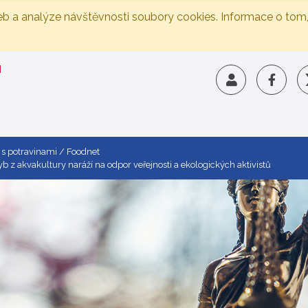
eb a analýze návštěvnosti soubory cookies. Informace o tom
 s potravinami
Foodnet
 z akvakultury naráží na odpor veřejnosti a ekologických aktivistů