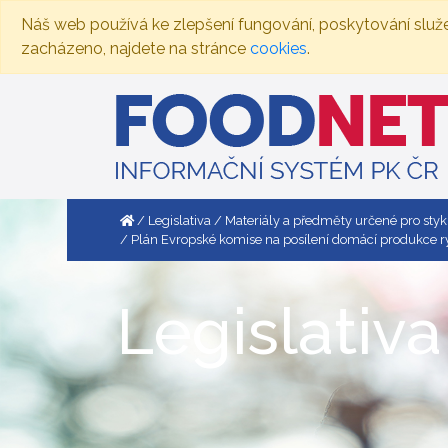
Náš web používá ke zlepšení fungování, poskytování služ
zacházeno, najdete na stránce
cookies
.
Legislativa
Materiály a předměty určené pro styk
Plán Evropské komise na posílení domácí produkce ryb
Legislativa