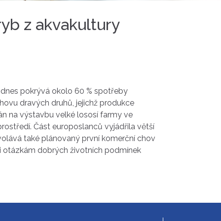
yb z akvakultury
rý dnes pokrývá okolo 60 % spotřeby
chovu dravých druhů, jejichž produkce
án na výstavbu velké lososí farmy ve
prostředí. Část europoslanců vyjádřila větší
volává také plánovaný první komerční chov
ůli otázkám dobrých životních podmínek