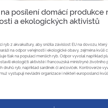
na posílení domácí produkce r
osti a ekologických aktivistů
 ryb z akvakultury, aby snížila závislost EU na dovozu, kte
aráží na odpor veřejnosti i ekologické obavy, zejména kvůli 
uje tlak na populaci menších ryb. Odpor vyvolal například pl
avili ekologičtí aktivisté i francouzská ministryně životního 
 druhů ryb, například sardinek či ančoviček. Kontroverze vy
muž vystupují nevládní organizace i někteří europoslanci kv