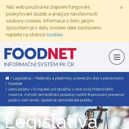
×
Náš web používá ke zlepšení fungování,
poskytování služeb a analýze návštěvnosti
soubory cookies. Informace o tom, jakým
způsobem je s daty cookies dále zacházeno,
najdete na stránce
cookies
.
Legislativa
Materiály a předměty určené pro styk s potravinami
Foodnet
Lesní požáry v Evropské unii dosáhly v roce 2025 historického
maxima; ministři zemědělství požadují rozšířit financování prevence
požárů nad rámec Společné zemědělské politiky
Legislativa