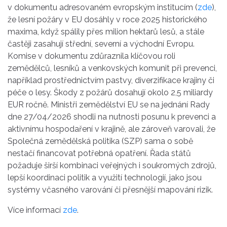
v dokumentu adresovaném evropským institucím (
zde
),
že lesní požáry v EU dosáhly v roce 2025 historického
maxima, když spálily přes milion hektarů lesů, a stále
častěji zasahují střední, severní a východní Evropu.
Komise v dokumentu zdůraznila klíčovou roli
zemědělců, lesníků a venkovských komunit při prevenci,
například prostřednictvím pastvy, diverzifikace krajiny či
péče o lesy. Škody z požárů dosahují okolo 2,5 miliardy
EUR ročně. Ministři zemědělství EU se na jednání Rady
dne 27/04/2026 shodli na nutnosti posunu k prevenci a
aktivnímu hospodaření v krajině, ale zároveň varovali, že
Společná zemědělská politika (SZP) sama o sobě
nestačí financovat potřebná opatření. Řada států
požaduje širší kombinaci veřejných i soukromých zdrojů,
lepší koordinaci politik a využití technologií, jako jsou
systémy včasného varování či přesnější mapování rizik.
Více informací
zde
.