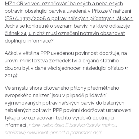
MZe ČR ve věci označování balených a nebalených
potravin obsahující barviva uvedená v Příloze V nařízení
(ES) č. 1333/2008 o potravinářských přídatných látkách.
Jedná se konkrétně o seznam barviv, na které odkazuje
článek 24, u nichž musí označení potravin obsahovat
doplňující informace?
Ačkoliv většina PPP uvedenou povinnost dodržuje, na
úrovni ministerstva zemědělství a orgánů státního
dozoru byl v dané věci sjednocen následující přístup (r.
2019):
Ve smyslu shora citovaného přílohy předmětného
evropského nařízení jsou v případě přidávání
vyjmenovaných potravinářských barviv do balených i
nebalených potravin PPP povinni dodržovat ustanovení
týkající se označování těchto výrobků doplňující
informací
„název nebo číslo E barviva/barviv: mohou
nepříznivě ovlivňovat činnost a pozornost dětí“.