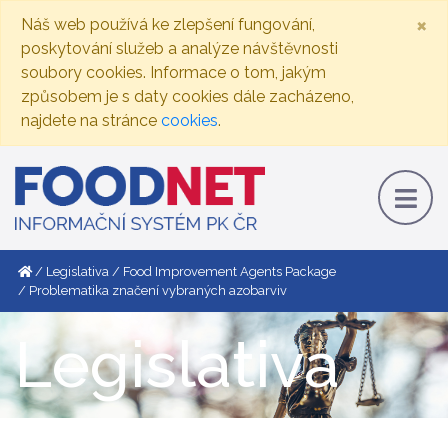
×
Náš web používá ke zlepšení fungování,
poskytování služeb a analýze návštěvnosti
soubory cookies. Informace o tom, jakým
způsobem je s daty cookies dále zacházeno,
najdete na stránce
cookies
.
Legislativa
Food Improvement Agents Package
Problematika značení vybraných azobarviv
Legislativa